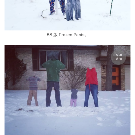
BB 版 Frozen Pants。