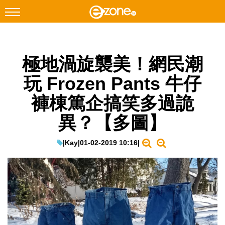
搜尋
極地渦旋襲美！網民潮
Facebook
Instagram
玩 Frozen Pants 牛仔
科技焦點
褲棟篤企搞笑多過詭
網絡生活
異？【多圖】
遊戲動漫
教學評測
|
Kay
|
01-02-2019 10:16
|
EduTech
IT Times
生成式AI與雲端應用
Enterprise Digital Transformation