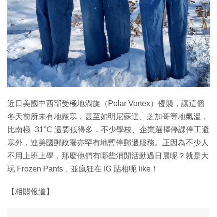
特集
近日美國中西部受極地渦旋（Polar Vortex）侵襲，讓這個
冬天前所未有地嚴寒，甚至如明尼蘇達、芝加哥等地氣溫，
比南極 -31°C 還要低得多，不少學校、企業選擇停課停工避
寒外，連美國郵政署亦罕有地暫停郵遞服務。正因為不少人
不用上班上學，那麼他們有哪些消閒活動過日晨呢？就是大
玩 Frozen Pants，並瘋狂在 IG 貼相呃 like！
【相關報道】