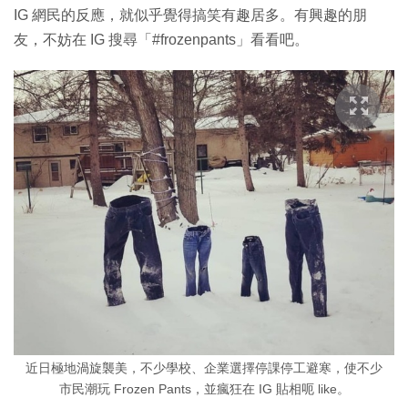
IG 網民的反應，就似乎覺得搞笑有趣居多。有興趣的朋
友，不妨在 IG 搜尋「#frozenpants」看看吧。
近日極地渦旋襲美，不少學校、企業選擇停課停工避寒，使不少
市民潮玩 Frozen Pants，並瘋狂在 IG 貼相呃 like。