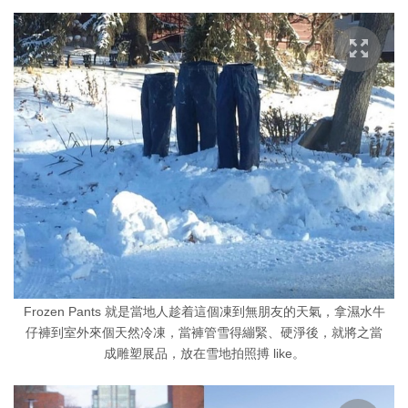
Frozen Pants 就是當地人趁着這個凍到無朋友的天氣，拿濕水牛
仔褲到室外來個天然冷凍，當褲管雪得繃緊、硬淨後，就將之當
成雕塑展品，放在雪地拍照搏 like。