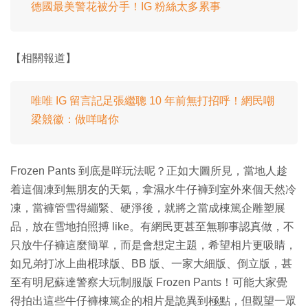
德國最美警花被分手！IG 粉絲太多累事
【相關報道】
唯唯 IG 留言記足張繼聰 10 年前無打招呼！網民嘲
梁競徽：做咩啫你
Frozen Pants 到底是咩玩法呢？正如大圖所見，當地人趁
着這個凍到無朋友的天氣，拿濕水牛仔褲到室外來個天然冷
凍，當褲管雪得繃緊、硬淨後，就將之當成棟篤企雕塑展
品，放在雪地拍照搏 like。有網民更甚至無聊事認真做，不
只放牛仔褲這麼簡單，而是會想定主題，希望相片更吸睛，
如兄弟打冰上曲棍球版、BB 版、一家大細版、倒立版，甚
至有明尼蘇達警察大玩制服版 Frozen Pants！可能大家覺
得拍出這些牛仔褲棟篤企的相片是詭異到極點，但觀望一眾