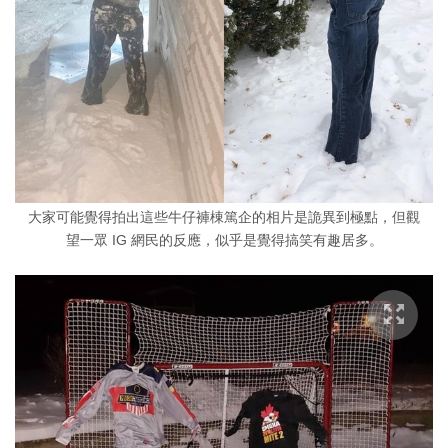
大家可能覺得拍出這些牛仔褲棟篤企的相片是詭異到極點，但觀
望一眾 IG 網民的反應，似乎是覺得搞笑有趣居多。