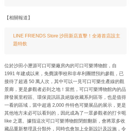
【相關報道】
LINE FRIENDS Store 沙田新店直擊！全港首店設主
題特飲
位於沙田小瀝源可口可樂廠房內的可口可樂博物館，自
1991 年建成以來，免費讓學校和非牟利團體預約參觀，已
接待了超過 50 萬人次，其中可以一見可口可樂生產線的觀
景廊，更是參觀者必到之地！當然，可口可樂博物館內的品
牌發展里程區、環保資訊區及絕版收藏系列區等，也是值得
一看的區域，當中超過 2,000 件特色可樂展品的展示，更是
其他地方未必可以看到的，因此成為了一眾參觀者的打卡呃
like 之選。據指這次可口可樂博物館閉館翻新，會將眾多收
藏品重新整理及分類外，同時也會加上全新設計及設施，令