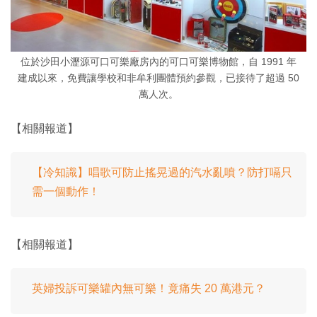
位於沙田小瀝源可口可樂廠房內的可口可樂博物館，自 1991 年
建成以來，免費讓學校和非牟利團體預約參觀，已接待了超過 50
萬人次。
【相關報道】
【冷知識】唱歌可防止搖晃過的汽水亂噴？防打嗝只
需一個動作！
【相關報道】
英婦投訴可樂罐內無可樂！竟痛失 20 萬港元？