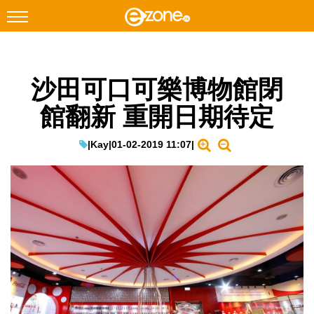
搜尋
沙田可口可樂博物館閉
Facebook
Instagram
館翻新 重開日期待定
科技焦點
網絡生活
|
Kay
|
01-02-2019 11:07
|
遊戲動漫
教學評測
EduTech
IT Times
生成式AI與雲端應用
Enterprise Digital Transformation