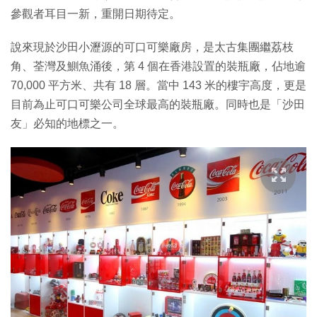
參觀者耳目一新，重開日期待定。
說來現於沙田小瀝源的可口可樂廠房，是太古集團繼荔枝
角、荃灣及鰂魚涌後，第 4 個在香港設置的裝瓶廠，佔地逾
70,000 平方米、共有 18 層。當中 143 米的樓宇高度，更是
目前為止可口可樂公司全球最高的裝瓶廠。同時也是「沙田
友」必知的地標之一。