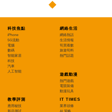
科技焦點
網絡生活
iPhone
網絡熱話
5G流動
生活情報
電腦
筍買着數
數碼
旅遊筍料
智能家居
熱門話題
科技
汽車
人工智能
遊戲動漫
熱門遊戲
電競裝備
動漫玩具
教學評測
IT TIMES
應用秘技
業界頭條
新品測試
AI 策略