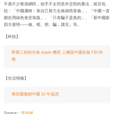
不過不少香港網民，似乎不太同意外交部的看法，留言包
括：「中國邏輯：靠自己努力去偷就唔算偷」、「中國一直
都在用綠色免安裝版」、「只有騙子是真的」、「新中國新
四大發明——偷、呃、拐、騙，講完」等。
【科技】
華裔工程師涉偷 Apple 機密 上機返中國前被 FBI 拘
捕
【生活情報】
傳美國撤銷中國 10 年簽證
Source：
環球網