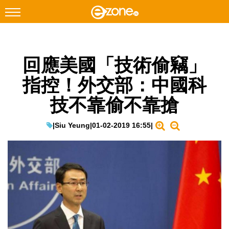
搜尋
回應美國「技術偷竊」
Facebook
Instagram
指控！外交部：中國科
科技焦點
技不靠偷不靠搶
網絡生活
遊戲動漫
|
Siu Yeung
|
01-02-2019 16:55
|
教學評測
EduTech
IT Times
生成式AI與雲端應用
Enterprise Digital Transformation