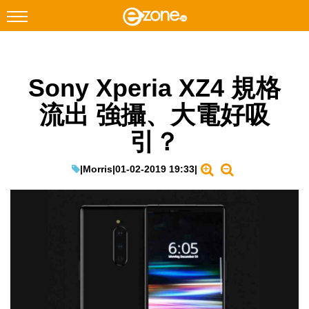
搜尋
Sony Xperia XZ4 規格
Facebook
Instagram
流出 強攝、大電好吸
科技焦點
引？
網絡生活
遊戲動漫
|
Morris
|
01-02-2019 19:33
|
教學評測
EduTech
IT Times
生成式AI與雲端應用
Enterprise Digital Transformation