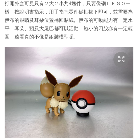
打開外盒可見只有２大２小共4塊件，只要像砌ＬＥＧＯ一
樣，按說明書指示，用手指把零件從框拔下即可，並需要為
伊布的眼睛及耳朵位置補回貼紙。伊布的可動能力有一定水
平，耳朵、頸及大尾巴都可以活動，短小的四股亦有一定範
圍，遠看真的不像是組裝模型呢。