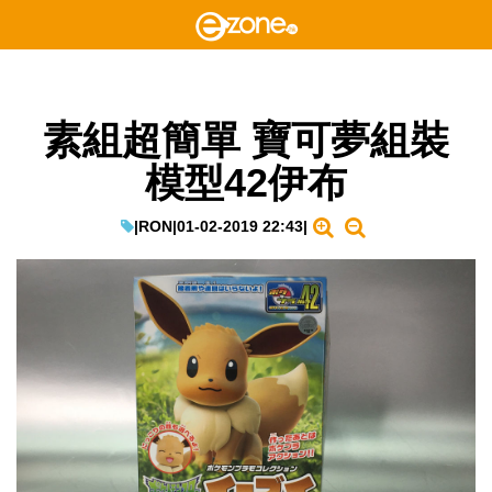
素組超簡單 寶可夢組裝
模型42伊布
|
RON
|
01-02-2019 22:43
|