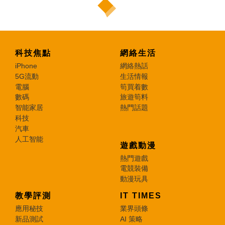
科技焦點
網絡生活
iPhone
網絡熱話
5G流動
生活情報
電腦
筍買着數
數碼
旅遊筍料
智能家居
熱門話題
科技
汽車
人工智能
遊戲動漫
熱門遊戲
電競裝備
動漫玩具
教學評測
IT TIMES
應用秘技
業界頭條
新品測試
AI 策略