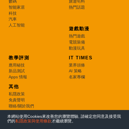
數碼
旅遊筍料
智能家居
熱門話題
科技
汽車
人工智能
遊戲動漫
熱門遊戲
電競裝備
動漫玩具
教學評測
IT TIMES
應用秘技
業界頭條
新品測試
AI 策略
Apps 情報
名家專欄
其他
私隱政策
免責聲明
聯絡/關於我們
本網站使用Cookies來改善您的瀏覽體驗, 請確定您同意及接受我
© 2026 e-zone. All Rights Reserved.
們的
私隱政策與使用條款
才繼續瀏覽。