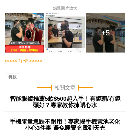
↓點擊圖片放大↓
+5
>>>>> 詳情 <<<<<
科技
相關文章
智能眼鏡推薦5款$500起入手！有鏡頭/冇鏡
頭好？專家教你揀啱心水
手機電量急跌不耐用！專家揭手機電池老化
小心3件事 避免睡覺充電到天光