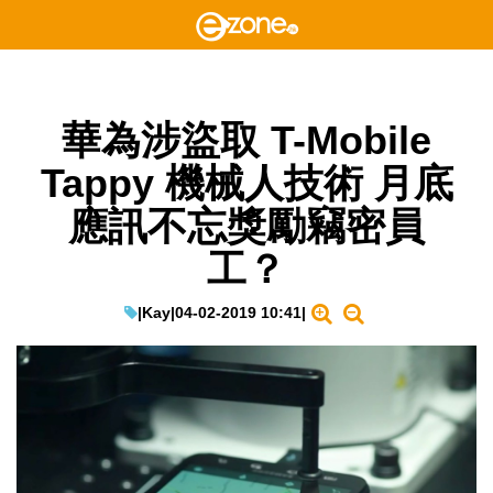
華為涉盜取 T-Mobile
Tappy 機械人技術 月底
應訊不忘獎勵竊密員
工？
|
Kay
|
04-02-2019 10:41
|