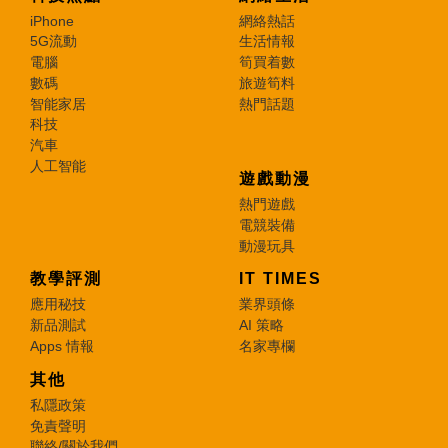
iPhone
網絡熱話
5G流動
生活情報
電腦
筍買着數
數碼
旅遊筍料
智能家居
熱門話題
科技
汽車
人工智能
遊戲動漫
熱門遊戲
電競裝備
動漫玩具
教學評測
IT TIMES
應用秘技
業界頭條
新品測試
AI 策略
Apps 情報
名家專欄
其他
私隱政策
免責聲明
聯絡/關於我們