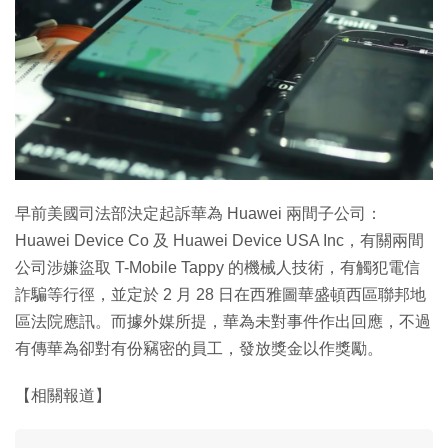
早前美國司法部決定起訴華為 Huawei 兩間子公司：
Huawei Device Co 及 Huawei Device USA Inc，有關兩間
公司涉嫌盜取 T-Mobile Tappy 的機械人技術，有觸犯電信
詐騙等行徑，並定於 2 月 28 日在西雅圖華盛頓西區聯邦地
區法院應訊。而據外媒所提，華為未對事件作出回應，不過
有傳華為卻對有份竊密的員工，發放獎金以作獎勵。
【相關報道】