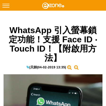
搜尋
WhatsApp 引入螢幕鎖
Facebook
Instagram
定功能！支援 Face ID ‧
科技焦點
Touch ID！【附啟用方
網絡生活
法】
遊戲動漫
教學評測
|
天師
|
04-02-2019 13:35
|
EduTech
IT Times
生成式AI與雲端應用
Enterprise Digital Transformation