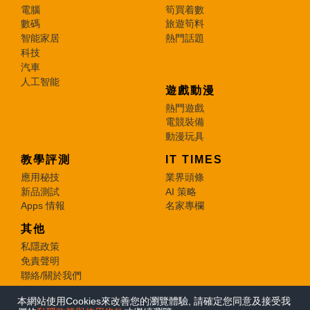
電腦
筍買着數
數碼
旅遊筍料
智能家居
熱門話題
科技
汽車
人工智能
遊戲動漫
熱門遊戲
電競裝備
動漫玩具
教學評測
IT TIMES
應用秘技
業界頭條
新品測試
AI 策略
Apps 情報
名家專欄
其他
私隱政策
免責聲明
聯絡/關於我們
本網站使用Cookies來改善您的瀏覽體驗, 請確定您同意及接受我
© 2026 e-zone. All Rights Reserved.