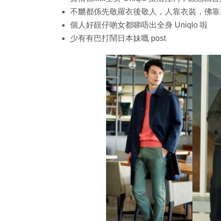
不嬲都係先敬羅衣後敬人，人靠衣裝，佛靠
個人好靚仔啲女都睇唔出全身 Uniqlo 啦
少有有巴打鬧日本妹嘅 post