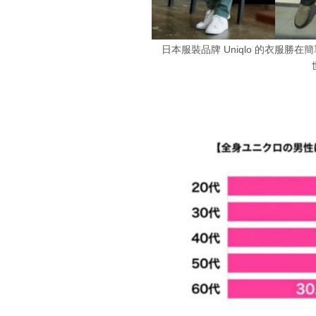
日本服裝品牌 Uniqlo 的衣服