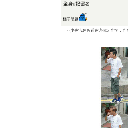
不少香港網民看完這個調查後，直