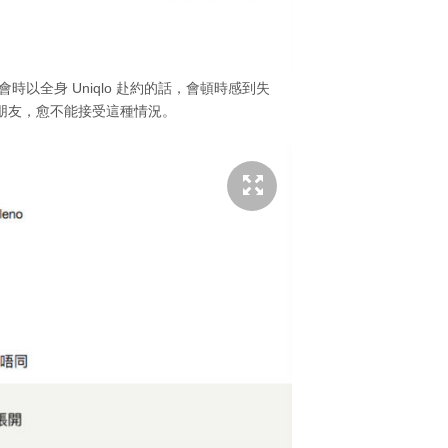
以全身 Uniqlo 赴約的話，會頓時感到失
朋友，愈不能接受這種情況。