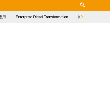
應用
Enterprise Digital Transformation
特集