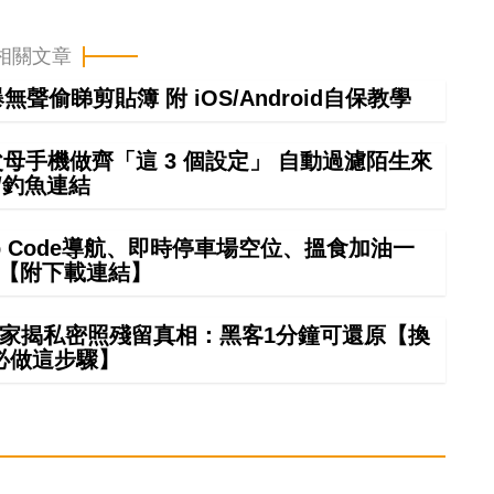
相關文章
偷睇剪貼簿 附 iOS/Android自保教學
幫父母手機做齊「這 3 個設定」 自動過濾陌生來
/釣魚連結
ap Code導航、即時停車場空位、搵食加油一
掂【附下載連結】
夠？專家揭私密照殘留真相：黑客1分鐘可還原【換
必做這步驟】