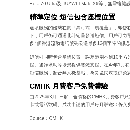
Pura 70 Ultra及HUAWEI Mate X6等
精準定位 短信包含座標位置
這項服務的優勢在於「高可靠、廣覆蓋」，即使
下，用戶仍可通過北斗衛星發送短信。用戶可向單
多4個香港流動電話號碼發送最多13個字符的訊
短信可同時包含坐標位置，誤差範圍不到10平方
援、遇詐求助等場景提供關鍵支援。在今年1月初
短信服務，配合無人機基站，為災區民眾提供緊
CMHK 月費客戶免費體驗
由2025年3月1日起，合資格的CMHK月費客
卡或電話號碼。成功申請的用戶每月贈送30條免
Source：CMHK