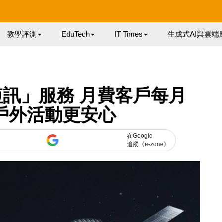
教學評測
EduTech
IT Times
生成式AI與雲端
短訊」服務 月費客戶每月
 戶外活動更安心
在Google
追蹤《e-zone》