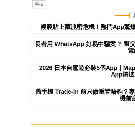
科技
複製貼上藏洩密危機！熱門App驚爆無聲
長者用 WhatsApp 好易中騙案？ 
電
2026 日本自駕遊必裝5個App｜M
App搞
舊手機 Trade-in 前只做重置唔
機前