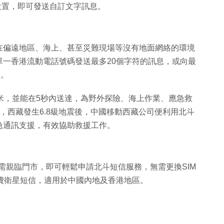
，無需複雜設置，即可發送自訂文字訊息。
在偏遠地區、海上、甚至災難現場等沒有地面網絡的環境
一香港流動電話號碼發送最多20個字符的訊息，或向最
息。
米，並能在5秒內送達，為野外探險、海上作業、應急救
，西藏發生6.8級地震後，中國移動西藏公司便利用北斗
急通訊支援，有效協助救援工作。
戶只需親臨門市，即可輕鬆申請北斗短信服務，無需更換SIM
費衛星短信，適用於中國內地及香港地區。