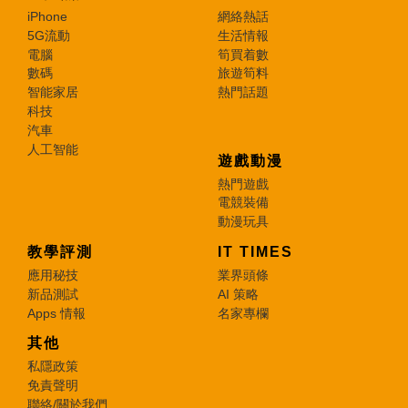
iPhone
網絡熱話
5G流動
生活情報
電腦
筍買着數
數碼
旅遊筍料
智能家居
熱門話題
科技
汽車
人工智能
遊戲動漫
熱門遊戲
電競裝備
動漫玩具
教學評測
IT TIMES
應用秘技
業界頭條
新品測試
AI 策略
Apps 情報
名家專欄
其他
私隱政策
免責聲明
聯絡/關於我們