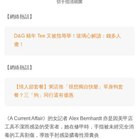
切手指清細菌
【網絡熱話】
D&G 豬年 Tee 又被指辱華！玻璃心解讀：錢多人
傻！
【網絡熱話】
【情人節套餐】粥店推「很想獨自快樂」單身狗套
餐？三「狗」同行還有優惠
《A Current Affair》的女記者 Alex Bernhardt 亦是因美甲店
工具不潔而感染的受害者，她在修甲時，手指被未經完全消
毒的工具割傷，導致手肘感染膿毒性滑囊炎