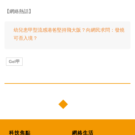
【網絡熱話】
幼兒患甲型流感港爸堅持飛大阪？向網民求問：發燒
可否入境？
Gel甲
科技焦點
網絡生活