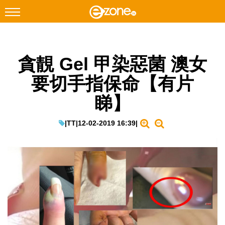
搜尋
貪靚 Gel 甲染惡菌 澳女
Facebook
Instagram
要切手指保命【有片
科技焦點
睇】
網絡生活
遊戲動漫
|
TT
|
12-02-2019 16:39
|
教學評測
EduTech
IT Times
生成式AI與雲端應用
Enterprise Digital Transformation