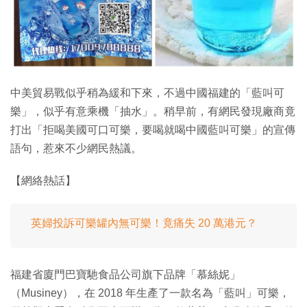
中美貿易戰似乎稍為緩和下來，不過中國福建的「藍叫可
樂」，似乎有意乘機「抽水」。稍早前，有網民發現廠商竟
打出「拒喝美國可口可樂，要喝就喝中國藍叫可樂」的宣傳
語句，惹來不少網民熱議。
【網絡熱話】
英婦投訴可樂罐內無可樂！竟痛失 20 萬港元？
福建省廈門巴寶馳食品公司旗下品牌「慕絲妮」
（Musiney），在 2018 年生產了一款名為「藍叫」可樂，