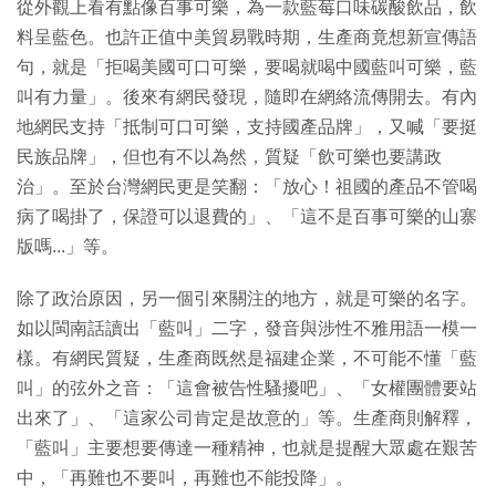
從外觀上看有點像百事可樂，為一款藍莓口味碳酸飲品，飲
料呈藍色。也許正值中美貿易戰時期，生產商竟想新宣傳語
句，就是「拒喝美國可口可樂，要喝就喝中國藍叫可樂，藍
叫有力量」。後來有網民發現，隨即在網絡流傳開去。有內
地網民支持「抵制可口可樂，支持國產品牌」，又喊「要挺
民族品牌」，但也有不以為然，質疑「飲可樂也要講政
治」。至於台灣網民更是笑翻：「放心！祖國的產品不管喝
病了喝掛了，保證可以退費的」、「這不是百事可樂的山寨
版嗎...」等。
除了政治原因，另一個引來關注的地方，就是可樂的名字。
如以閩南話讀出「藍叫」二字，發音與涉性不雅用語一模一
樣。有網民質疑，生產商既然是福建企業，不可能不懂「藍
叫」的弦外之音：「這會被告性騷擾吧」、「女權團體要站
出來了」、「這家公司肯定是故意的」等。生產商則解釋，
「藍叫」主要想要傳達一種精神，也就是提醒大眾處在艱苦
中，「再難也不要叫，再難也不能投降」。