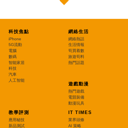
科技焦點
網絡生活
iPhone
網絡熱話
5G流動
生活情報
電腦
筍買着數
數碼
旅遊筍料
智能家居
熱門話題
科技
汽車
人工智能
遊戲動漫
熱門遊戲
電競裝備
動漫玩具
教學評測
IT TIMES
應用秘技
業界頭條
新品測試
AI 策略