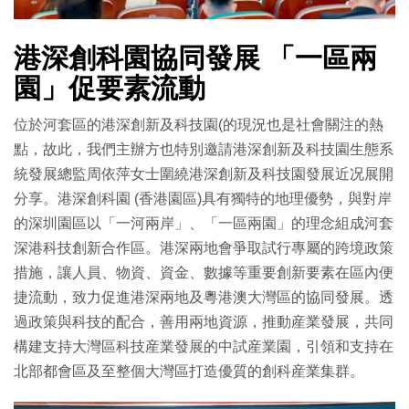
港深創科園協同發展 「一區兩
園」促要素流動
位於河套區的港深創新及科技園(的現況也是社會關注的熱
點，故此，我們主辦方也特別邀請港深創新及科技園生態系
統發展總監周依萍女士圍繞港深創新及科技園發展近况展開
分享。港深創科園 (香港園區)具有獨特的地理優勢，與對岸
的深圳園區以「一河兩岸」、「一區兩園」的理念組成河套
深港科技創新合作區。港深兩地會爭取試行專屬的跨境政策
措施，讓人員、物資、資金、數據等重要創新要素在區內便
捷流動，致力促進港深兩地及粵港澳大灣區的協同發展。透
過政策與科技的配合，善用兩地資源，推動産業發展，共同
構建支持大灣區科技産業發展的中試産業園，引領和支持在
北部都會區及至整個大灣區打造優質的創科産業集群。