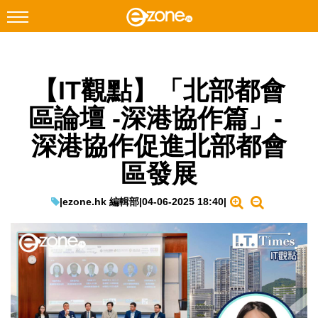
搜尋
【IT觀點】「北部都會
Facebook
Instagram
區論壇 -深港協作篇」-
科技焦點
深港協作促進北部都會
網絡生活
區發展
遊戲動漫
教學評測
|
ezone.hk 編輯部
|
04-06-2025 18:40
|
EduTech
IT Times
生成式AI與雲端應用
Enterprise Digital Transformation