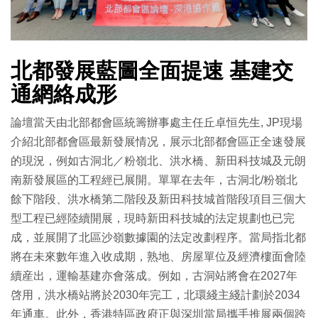
北都發展藍圖全面提速 基建交
通網絡成形
論壇當天由北部都會區統籌辦事處主任丘卓恒先生, JP現場
介紹北部都會區最新發展情况，展示北部都會區正全速發展
的現況，例如古洞北／粉嶺北、洪水橋、新田科技城及元朗
南新發展區的工程經已展開。單單在去年，古洞北/粉嶺北
餘下階段、洪水橋第二階段及新田科技城首階段項目三個大
型工程已經陸續開展，現時新田科技城的法定規劃也已完
成，並展開了北區沙嶺數據園的法定改劃程序。當局指北都
將在未來數年進入收成期，熟地、房屋單位及經濟樓面會陸
續産出，運輸基建亦會落成。例如，古洞站將會在2027年
啓用，洪水橋站將於2030年完工，北環綫主綫計劃於2034
年通車。此外，香港特區政府正與深圳當局攜手推展兩個跨