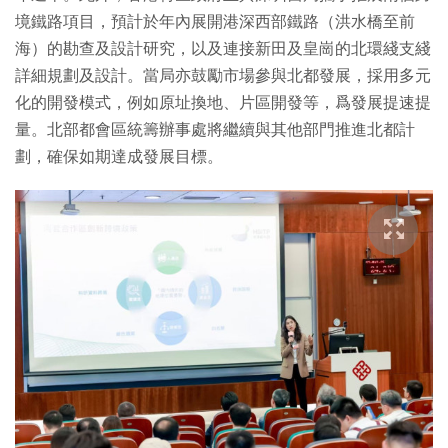
境鐵路項目，預計於年內展開港深西部鐵路（洪水橋至前
海）的勘查及設計研究，以及連接新田及皇崗的北環綫支綫
詳細規劃及設計。當局亦鼓勵市場參與北都發展，採用多元
化的開發模式，例如原址換地、片區開發等，爲發展提速提
量。北部都會區統籌辦事處將繼續與其他部門推進北都計
劃，確保如期達成發展目標。