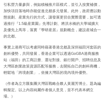
引私營力量參與，例如積極推片區模式，並引入按實補價，
加快項目落地時亦能促進北都多元發展。此外，政府應以動
態規劃、産業先行的方式，讓發展更切合實際需要，如可透
過推行『1.5級産業園』先導計劃、將洪水橋的大學城擴大
及優先上馬等，落實『學研産居』規劃概念，建設産城合一
的北都。
事實上港商可以考慮同時藉著香港北都及深圳福田河套區的
創科優勢，共同發展，香港企業可以透過GoGBA港商服務
站（福田）的工商註册、選址對接、銀行開戶、招聘信息及
大灣區創業政策資源匹配等服務，去開拓自己的創科商機，
輕鬆地「跨境創業」，坐擁大灣區的境內境外優勢。
（作者為立方匯集團大灣區戰略合夥人黃麗芳博士。題為編
輯擬定。以上內容純屬作者個人意見，並不代表本網立
場。）