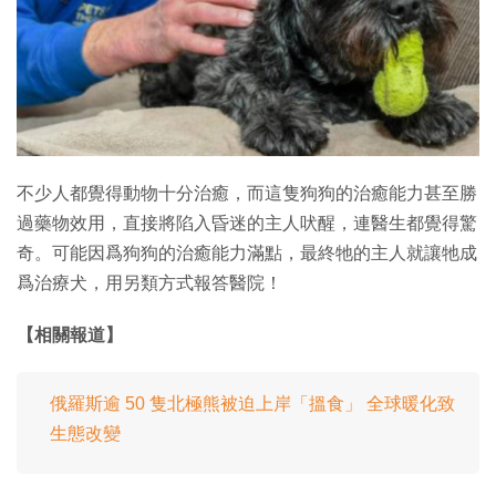
特集
不少人都覺得動物十分治癒，而這隻狗狗的治癒能力甚至勝
過藥物效用，直接將陷入昏迷的主人吠醒，連醫生都覺得驚
奇。可能因爲狗狗的治癒能力滿點，最終牠的主人就讓牠成
爲治療犬，用另類方式報答醫院！
【相關報道】
俄羅斯逾 50 隻北極熊被迫上岸「搵食」 全球暖化致
生態改變