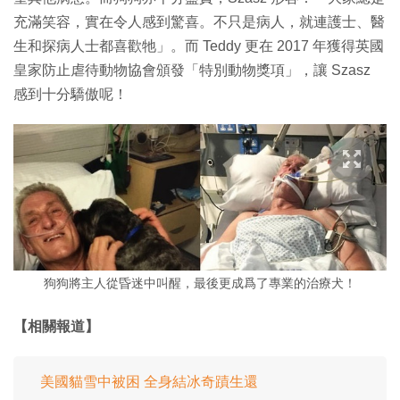
充滿笑容，實在令人感到驚喜。不只是病人，就連護士、醫
生和探病人士都喜歡牠」。而 Teddy 更在 2017 年獲得英國
皇家防止虐待動物協會頒發「特別動物獎項」，讓 Szasz
感到十分驕傲呢！
狗狗將主人從昏迷中叫醒，最後更成爲了專業的治療犬！
【相關報道】
美國貓雪中被困 全身結冰奇蹟生還