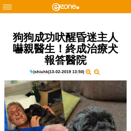
搜尋
狗狗成功吠醒昏迷主人
Facebook
Instagram
嚇親醫生！終成治療犬
科技焦點
報答醫院
網絡生活
遊戲動漫
|
shiuhk
|
13-02-2019 13:50
|
教學評測
EduTech
IT Times
生成式AI與雲端應用
Enterprise Digital Transformation