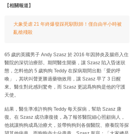
【相關報道】
大象受虐 21 年終爆發踩死馴獸師！僅自由半小時被
亂槍殘殺
65 歲的英國男子 Andy Szasz 於 2016 年因肺炎及腸癌入住
醫院的深切治療部。期間醫生開藥，讓 Szasz 陷入昏迷狀
態，怎料他的 5 歲狗狗 Teddy 在探病期間出動「愛的呼
喚」，其吠叫聲更勝過藥物效用，讓 Szasz 早了 3 日醒
來。醫生對此感到驚奇，而 Szasz 更認爲狗狗是他的守護
天使。
結果，醫生準准許狗狗 Teddy 每天探病，幫助 Szasz 康
復。在 Szasz 成功康復後，為了報答醫院細心照顧病人，
他就讓狗狗成爲治療犬，並帶狗狗到各個醫院、療養院等探
望其他病患。而狗狗亦十分盡責，Szasz 形容：「大家總是