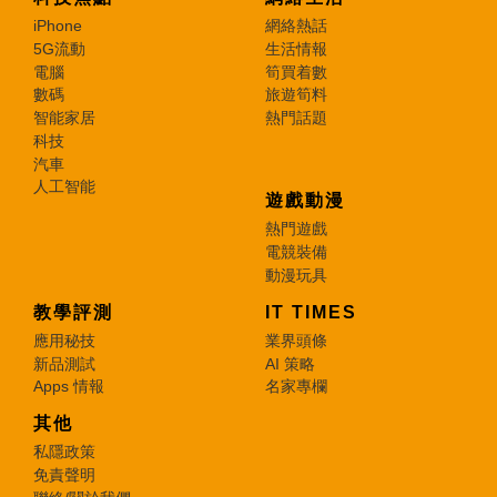
iPhone
網絡熱話
5G流動
生活情報
電腦
筍買着數
數碼
旅遊筍料
智能家居
熱門話題
科技
汽車
人工智能
遊戲動漫
熱門遊戲
電競裝備
動漫玩具
教學評測
IT TIMES
應用秘技
業界頭條
新品測試
AI 策略
Apps 情報
名家專欄
其他
私隱政策
免責聲明