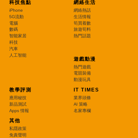
科技焦點
網絡生活
iPhone
網絡熱話
5G流動
生活情報
電腦
筍買着數
數碼
旅遊筍料
智能家居
熱門話題
科技
汽車
人工智能
遊戲動漫
熱門遊戲
電競裝備
動漫玩具
教學評測
IT TIMES
應用秘技
業界頭條
新品測試
AI 策略
Apps 情報
名家專欄
其他
私隱政策
免責聲明