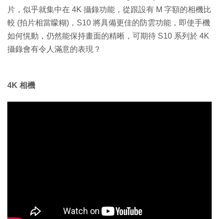
片，似乎就集中在 4K 攝錄功能，從跟設有 M 字額的相機比
較 (拍片相當矇糊)，S10 將具備更佳的防雲功能，即使手機
如何愰動，仍然能保持畫面的精晰，可期待 S10 系列於 4K
攝錄會有令人滿意的表現？
4K 相機