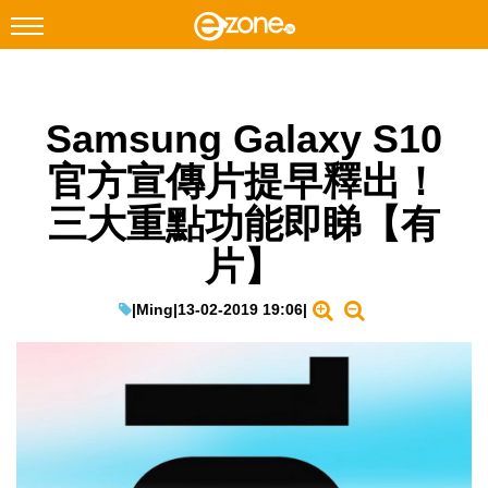
搜尋
Samsung Galaxy S10
Facebook
Instagram
官方宣傳片提早釋出！
科技焦點
三大重點功能即睇【有
網絡生活
片】
遊戲動漫
教學評測
|
Ming
|
13-02-2019 19:06
|
EduTech
IT Times
生成式AI與雲端應用
Enterprise Digital Transformation