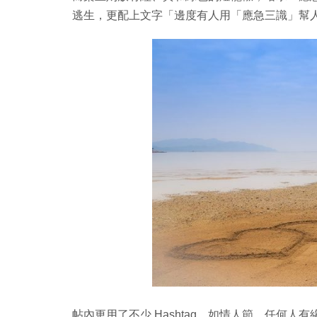
逃生，更配上文字「邊度有人用「應急三識」幫人
帖內更用了不少 Hashtag，如情人節、任何