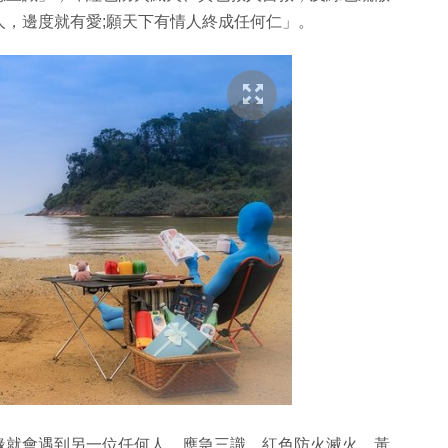
，邊度就有愛;願天下有情人終成任何仁」。
人有緣就會遇到另一位任何人、應急三識、紅色防火滅火、黃