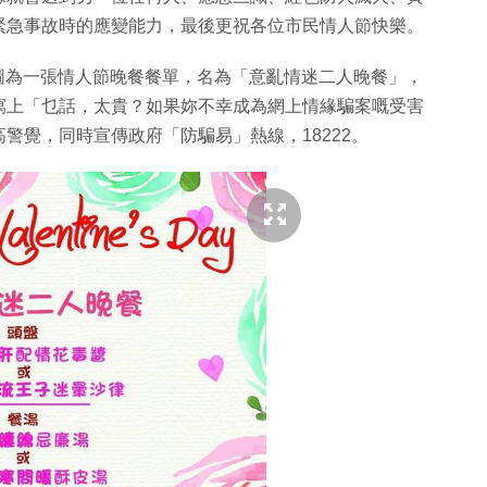
緊急事故時的應變能力，最後更祝各位市民情人節快樂。
，配圖為一張情人節晚餐餐單，名為「意亂情迷二人晚餐」，
寫上「乜話，太貴？如果妳不幸成為網上情緣騙案嘅受害
警覺，同時宣傳政府「防騙易」熱線，18222。