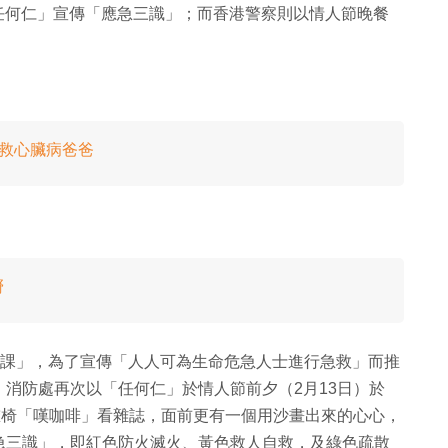
以「任何仁」宣傳「應急三識」；而香港警察則以情人節晚餐
 救心臟病爸爸
嘢
準備課」，為了宣傳「人人可為生命危急人士進行急救」而推
消防處再次以「任何仁」於情人節前夕（2月13日）於
在沙灘椅「嘆咖啡」看雜誌，面前更有一個用沙畫出來的心心，
急三識」，即紅色防火滅火、黃色救人自救，及綠色疏散