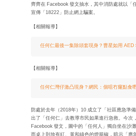
齊齊在 Facebook 發文抽水，其中消防處就
宣傳「18222」防止網上騙案。
【相關報導】
任何仁最後一集除頭套現身？曹星如用 AED
【相關報導】
任何仁灣仔激凸現身？網民：個咀冇窿點食
防處於去年（2018年）10 成立了「社區應急
出了「任何仁」去教導市民如果進行急救。今次，
Facebook 發文，圖中的「任何人」獨自坐
而桌上則放有紅、黃和綠色的燈籠椒，暗示「應