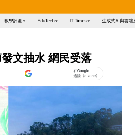
教學評測
EduTech
IT Times
生成式AI與雲端
發文抽水 網民受落
在Google
追蹤《e-zone》