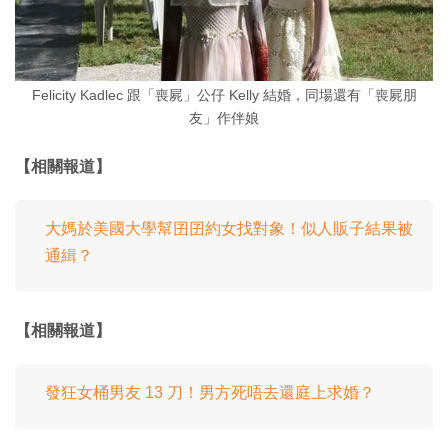
Felicity Kadlec 跟「喪屍」公仔 Kelly 結婚，同場還有「喪屍朋
友」作伴娘
【相關報道】
大媽於美國大學幫囝囝約女找對象！似人販子結果被
通緝？
【相關報道】
發狂女桶男友 13 刀！男方死唔去還庭上求婚？