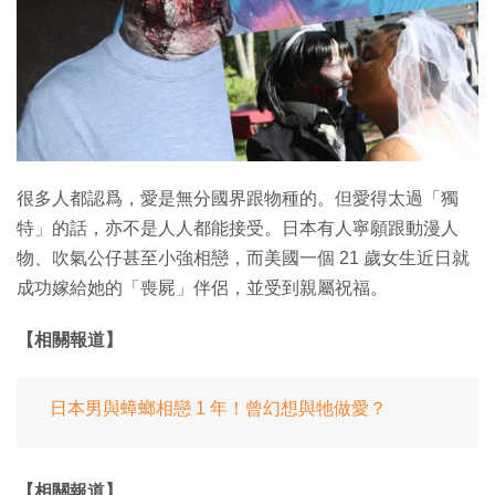
很多人都認爲，愛是無分國界跟物種的。但愛得太過「獨
特」的話，亦不是人人都能接受。日本有人寧願跟動漫人
物、吹氣公仔甚至小強相戀，而美國一個 21 歲女生近日就
成功嫁給她的「喪屍」伴侶，並受到親屬祝福。
【相關報道】
日本男與蟑螂相戀 1 年！曾幻想與牠做愛？
【相關報道】