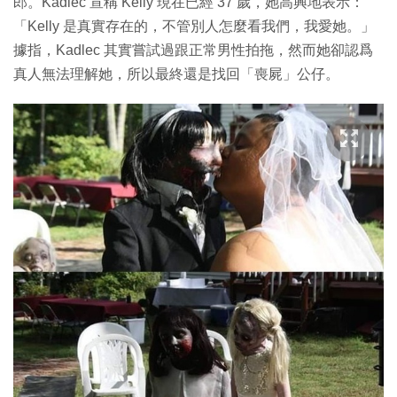
郎。Kadlec 宣稱 Kelly 現在已經 37 歲，她高興地表示：
「Kelly 是真實存在的，不管別人怎麼看我們，我愛她。」
據指，Kadlec 其實嘗試過跟正常男性拍拖，然而她卻認爲
真人無法理解她，所以最終還是找回「喪屍」公仔。