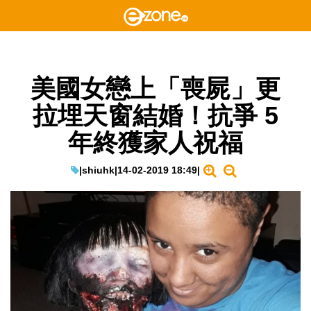
美國女戀上「喪屍」更
拉埋天窗結婚！抗爭 5
年終獲家人祝福
|
shiuhk
|
14-02-2019 18:49
|