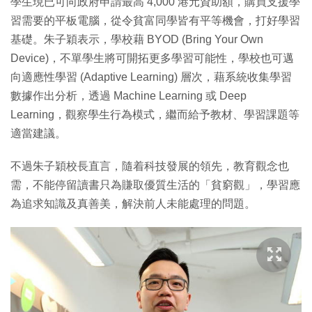
學生現已可向政府申請最高 4,000 港元資助額，購買支援學
習需要的平板電腦，從令貧富同學皆有平等機會，打好學習
基礎。朱子穎表示，學校藉 BYOD (Bring Your Own
Device)，不單學生將可開拓更多學習可能性，學校也可邁
向適應性學習 (Adaptive Learning) 層次，藉系統收集學習
數據作出分析，透過 Machine Learning 或 Deep
Learning，觀察學生行為模式，繼而給予教材、學習課題等
適當建議。
不過朱子穎校長直言，隨着科技發展的領先，教育觀念也
需，不能停留讀書只為賺取優質生活的「貧窮觀」，學習應
為追求知識及真善美，解決前人未能處理的問題。