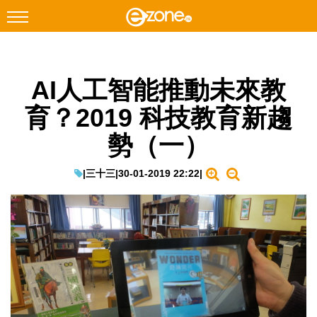
搜尋
AI人工智能推動未來教
Facebook
Instagram
育？2019 科技教育新趨
科技焦點
勢（一）
網絡生活
遊戲動漫
|
三十三
|
30-01-2019 22:22
|
教學評測
EduTech
IT Times
生成式AI與雲端應用
Enterprise Digital Transformation