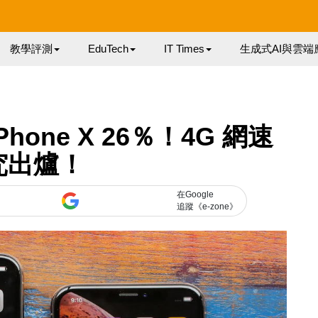
教學評測
EduTech
IT Times
生成式AI與雲端
iPhone X 26％！4G 網速
究出爐！
在Google
追蹤《e-zone》