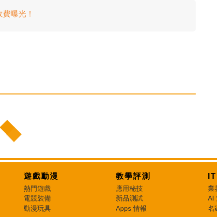
池收費曝光！
遊戲動漫
教學評測
I
熱門遊戲
應用秘技
業
電競裝備
新品測試
AI
動漫玩具
Apps 情報
名