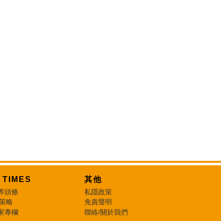
T TIMES
其他
界頭條
私隱政策
 策略
免責聲明
家專欄
聯絡/關於我們