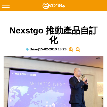
搜尋
Nexstgo 推動產品自訂
Facebook
Instagram
化
科技焦點
網絡生活
|
Brian
|
15-02-2019 18:26
|
遊戲動漫
教學評測
EduTech
IT Times
生成式AI與雲端應用
Enterprise Digital Transformation