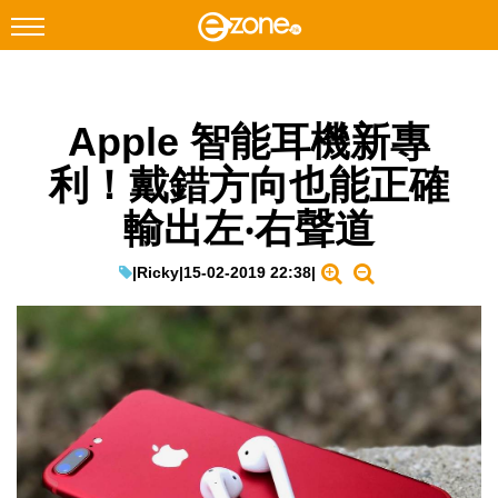
搜尋
Apple 智能耳機新專
Facebook
Instagram
利！戴錯方向也能正確
科技焦點
輸出左‧右聲道
網絡生活
遊戲動漫
|
Ricky
|
15-02-2019 22:38
|
教學評測
EduTech
IT Times
生成式AI與雲端應用
Enterprise Digital Transformation