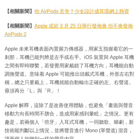
【相關新聞】
怕 AirPods 丟失？少女設計成耳環網上熱賣
【相關新聞】
Apple 或於 3 月 25 日舉行發佈會 但不會發佈
AirPods 2
Apple 未來耳機表面內置握力傳感器，用家五指握着它的一
剎那，耳機已能判辨是左手或右手。iOS 裝置與 Apple 耳機
之間有即時聯繫，若發覺用家戴錯了耳機方向，耳機能自動
調換聲道。意味着 Apple 可能推出頭戴式耳機，外形左右對
稱，總之只要戴上，耳機就能自動輸出正確的左、右聲道。
毋須再分「L」與「R」！
Apple 解釋，這除了是改善使用體驗，也避免「畫面與聲音
移動方向長時間不脗合，造成用家感到暈眩」之情況。更有
趣是，若兩個人「些牙」入耳式耳機，一同聽歌、睇劇，新
技術能判斷以上情況，並將聲音進行 Mono (單聲道) 混音，
讓兩個人均聽到一樣的聲音內容。