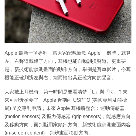
特集
Apple 最新一項專利，當大家配戴新款 Apple 耳機時，就算
左、右聲道戴錯了方向，耳機也能自動調換聲道。更重要
是，新技術能偵測畫面的動作方向，舉例是賽車影片，令耳
機能正確判辨左與右，繼而輸出具正確方向的聲音。
大家戴上耳機時，第一時間是要看清楚「L」與「R」？未
來可能毋須要了！Apple 近期向 USPTO (美國專利及商標
局) 呈交專利申請，未來 Apple 耳機將整合：運動傳感器
(motion sensors) 及握力傳感器 (grip sensors)，能感應方向
及移動方向，而判斷用家頭部方向。新技術能偵測畫面內容
(in-screen content)，判辨畫面移動方向。