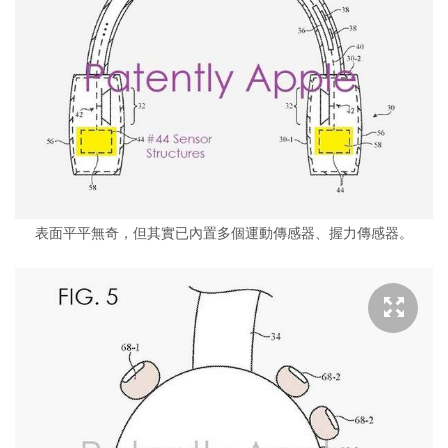
表面平平無奇，但其實已內置多個運動傳感器、握力傳感器。