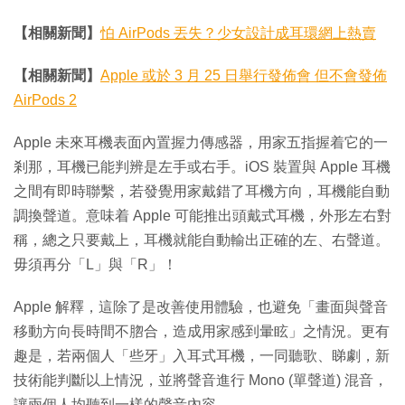
【相關新聞】
怕 AirPods 丟失？少女設計成耳環網上熱賣
【相關新聞】
Apple 或於 3 月 25 日舉行發佈會 但不會發佈
AirPods 2
Apple 未來耳機表面內置握力傳感器，用家五指握着它的一
剎那，耳機已能判辨是左手或右手。iOS 裝置與 Apple 耳機
之間有即時聯繫，若發覺用家戴錯了耳機方向，耳機能自動
調換聲道。意味着 Apple 可能推出頭戴式耳機，外形左右對
稱，總之只要戴上，耳機就能自動輸出正確的左、右聲道。
毋須再分「L」與「R」！
Apple 解釋，這除了是改善使用體驗，也避免「畫面與聲音
移動方向長時間不脗合，造成用家感到暈眩」之情況。更有
趣是，若兩個人「些牙」入耳式耳機，一同聽歌、睇劇，新
技術能判斷以上情況，並將聲音進行 Mono (單聲道) 混音，
讓兩個人均聽到一樣的聲音內容。