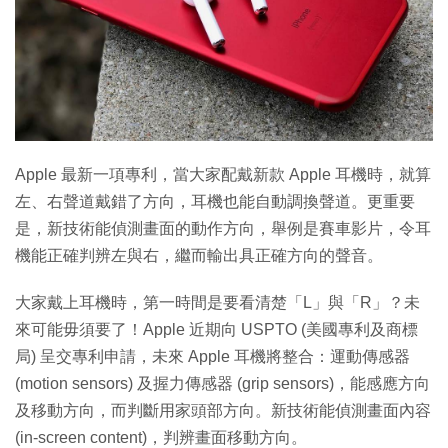
特集
Apple 最新一項專利，當大家配戴新款 Apple 耳機時，就算
左、右聲道戴錯了方向，耳機也能自動調換聲道。更重要
是，新技術能偵測畫面的動作方向，舉例是賽車影片，令耳
機能正確判辨左與右，繼而輸出具正確方向的聲音。
大家戴上耳機時，第一時間是要看清楚「L」與「R」？未
來可能毋須要了！Apple 近期向 USPTO (美國專利及商標
局) 呈交專利申請，未來 Apple 耳機將整合：運動傳感器
(motion sensors) 及握力傳感器 (grip sensors)，能感應方向
及移動方向，而判斷用家頭部方向。新技術能偵測畫面內容
(in-screen content)，判辨畫面移動方向。