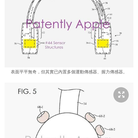
表面平平無奇，但其實已內置多個運動傳感器、握力傳感器。