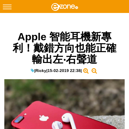
搜尋
Apple 智能耳機新專
Facebook
Instagram
利！戴錯方向也能正確
科技焦點
輸出左‧右聲道
網絡生活
遊戲動漫
|
Ricky
|
15-02-2019 22:38
|
教學評測
EduTech
IT Times
生成式AI與雲端應用
Enterprise Digital Transformation