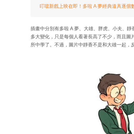
叮噹新戲上映在即！多啦 A 夢經典道具逐個
插畫中分別有多啦 A 夢、大雄、胖虎、小夫、
多大變化，只是每個人看著長高了不少，而且圖
所中學了。不過，圖片中靜香不是和大雄一起，