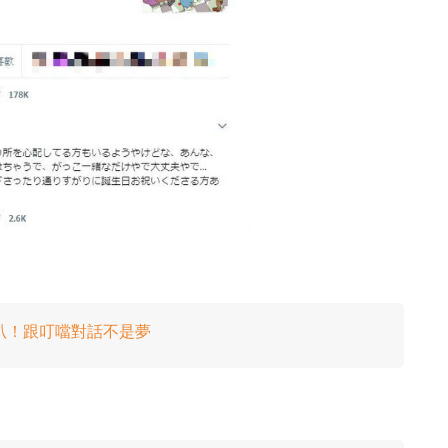
i 智能喇叭！跟叮噹對話不是夢