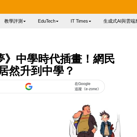
教學評測
EduTech
IT Times
生成式AI與雲端
 夢》中學時代插畫！網民
居然升到中學？
在Google
追蹤《e-zone》