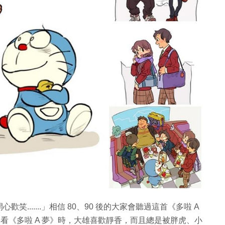
......」相信 80、90 後的大家會聽過這首《多啦 A
們看《多啦 A 夢》時，大雄喜歡靜香，而且總是被胖虎、小