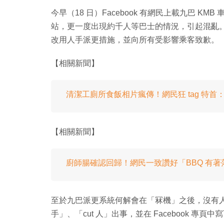
今早（18 日）Facebook 有網民上載九巴 
站，更一度出現約千人等巴士的情況，引起混亂
改用人手派更措施，並向所有受影響乘客致歉。
【相關新聞】
清潔工廁所食飯相片瘋傳！網民狂 tag 特首
【相關新聞】
廚師腸確認回歸！網民一致讚好「BBQ 有著
至於九巴派更系統何解會在「冧機」之後，沒有
手」、「cut 人」出事，並在 Facebook 專頁