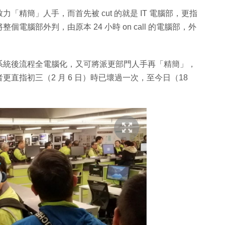
精簡」人手，而首先被 cut 的就是 IT 電腦部，更指
腦部外判，由原本 24 小時 on call 的電腦部，外
系統後流程全電腦化，又可將派更部門人手再「精簡」，
直指初三（2 月 6 日）時已壞過一次，至今日（18