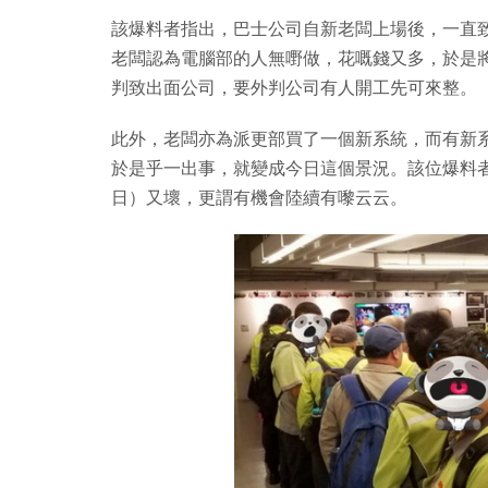
該爆料者指出，巴士公司自新老闆上場後，一直致力「
老闆認為電腦部的人無嘢做，花嘅錢又多，於是將整個電
判致出面公司，要外判公司有人開工先可來整。
此外，老闆亦為派更部買了一個新系統，而有新
於是乎一出事，就變成今日這個景況。該位爆料者更
日）又壞，更謂有機會陸續有嚟云云。