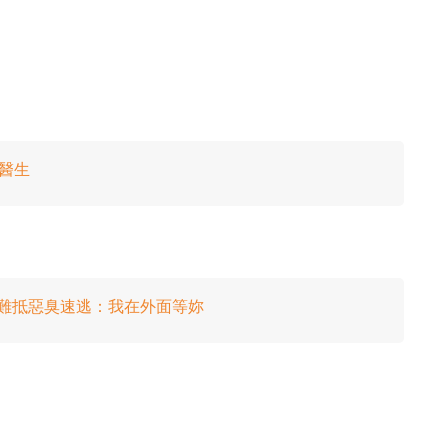
看醫生
診難抵惡臭速逃：我在外面等妳