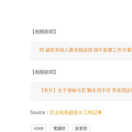
【相關新聞】
30 歲癌末病人憂未能請假 稱不影響工作才
【相關新聞】
【有片】女子便秘卡肛 醫生用手挖 男友陪
Source：
巴士站長超低 b 工作記事
KMB
電腦部
派更部