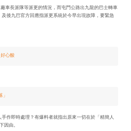
KMB 車廠車長派隊等派更的情況，而屯門公路出九龍的巴士轉車
。及後九巴官方回應指派更系統於今早出現故障，要緊急
：好心酸
落」
人手作即時處理？有爆料者就指出原來一切在於「精簡人
中寫下因由。