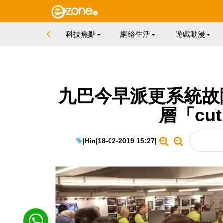
科技焦點
網絡生活
遊戲動漫
九巴今早派更系統故
層「cu
|
Hin
|
18-02-2019 15:27
|