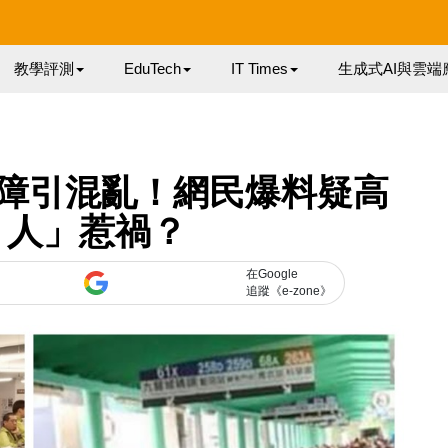
教學評測
EduTech
IT Times
生成式AI與雲端
障引混亂！網民爆料疑高
t 人」惹禍？
在Google
追蹤《e-zone》