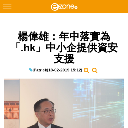
搜尋
楊偉雄：年中落實為
Facebook
Instagram
「.hk」中小企提供資安
科技焦點
支援
網絡生活
遊戲動漫
|
Patrick
|
18-02-2019 15:12
|
教學評測
EduTech
IT Times
生成式AI與雲端應用
Enterprise Digital Transformation