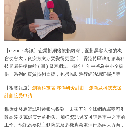
特集
【e-zone 專訊】企業對網絡依賴愈深，面對黑客入侵的機
會便愈大，資安方案亦要變得更靈活，香港特區政府創新科
技局局長楊偉雄 ( 圖 ) 發表網誌，指今年年中將為中小企提
供一系列的實質技術支援，包括協助進行網站漏洞掃描等。
【相關報道】
創新科技署 夥伴研究計劃．創新及科技支援
計劃接受申請
楊偉雄發表網誌引述報告提到，未來五年全球網絡罪案可引
致高達 8 萬億美元的損失。加強資訊保安可謂是重中之重的
工作。他認為要以主動防範及危機應急處理作為兩大方向，