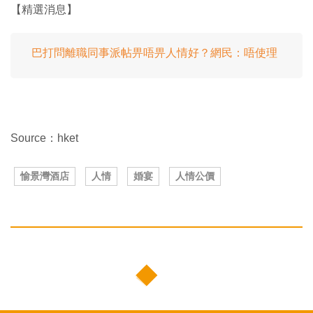
【精選消息】
巴打問離職同事派帖畀唔畀人情好？網民：唔使理
Source：hket
愉景灣酒店
人情
婚宴
人情公價