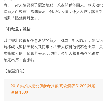
表」，封人情要視乎擺酒地點、親友關係等因素。歐氏狠批
準新人向來賓「溫馨提示」付現金人情，令人反感，讓賓客
感到「貼錢買難受」。
「打秋風」派帖
以往曾出現很多任意派帖的新人，稱為「打秋風」，即以漁
翁撒網式派帖予親友及同事；準新人預料他們不會出席，只
求賺取人情。歐惠芳表示，現時大多新人都會先詢問親友，
確定出席才會派帖。
【精選消息】
2018 結婚人情公價參考指數 高級酒店 $1200 雞尾
酒會 $500