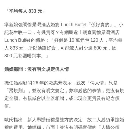
「平均每人 833 元」
準新娘強調愉景灣酒店婚宴 Lunch Buffet「係好貴的」。小
記花生咬一口，有幾貴呀？有網民遂上網查閱愉景灣酒店
Lunch Buffet 的價格：「好似是 10 萬元包 120 人，平均每
人 833 元，所以她說好貴，可能驚人封少過 800 元，因
800 元都圍唔到本。」
婚姻顧問：沒有明文規定俾人情
擔任婚姻顧問 26 年的歐惠芳表示，親友「俾人情」只是
「潛規則」，並沒有明文規定，亦非必然的事情，更沒有規
定金額。有親戚會以金器相贈，或比現金更貴及有紀念價
值。
歐氏指出，新人舉辦婚禮是雙方的決定，故二人必須承擔婚
禮的費用。她續稱，市面上並沒有明碼實價的「人情公價