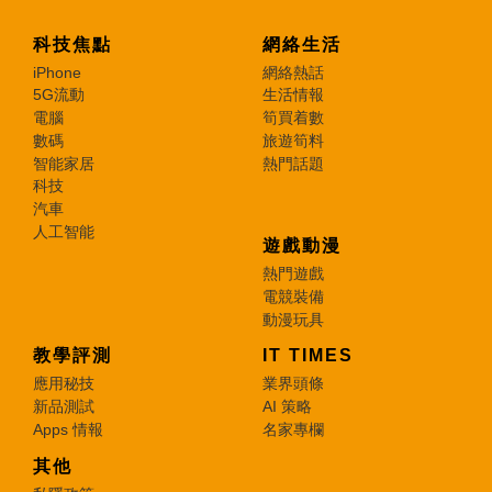
科技焦點
網絡生活
iPhone
網絡熱話
5G流動
生活情報
電腦
筍買着數
數碼
旅遊筍料
智能家居
熱門話題
科技
汽車
人工智能
遊戲動漫
熱門遊戲
電競裝備
動漫玩具
教學評測
IT TIMES
應用秘技
業界頭條
新品測試
AI 策略
Apps 情報
名家專欄
其他