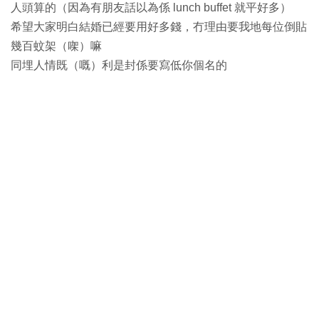
人頭算的（因為有朋友話以為係 lunch buffet 就平好多）
希望大家明白結婚已經要用好多錢，冇理由要我地每位倒貼
幾百蚊架（㗎）嘛
同埋人情既（嘅）利是封係要寫低你個名的