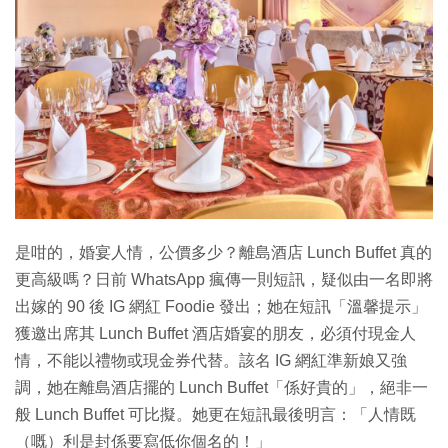
特集
是咁的，婚宴人情，公價多少？離島酒店 Lunch Buffet 真的
更高級嗎？日前 WhatsApp 瘋傳一則短訊，疑似由一名即將
出嫁的 90 後 IG 網紅 Foodie 發出；她在短訊「溫馨提示」
獲邀出席其 Lunch Buffet 酒店婚宴的朋友，必須付現金人
情，不能以禮物或現金券代替。該名 IG 網紅準新娘又強
調，她在離島酒店擺的 Lunch Buffet「係好貴的」，絕非一
般 Lunch Buffet 可比擬。她更在短訊最後明言：「人情既
（嘅）利是封係要寫低你個名的！」