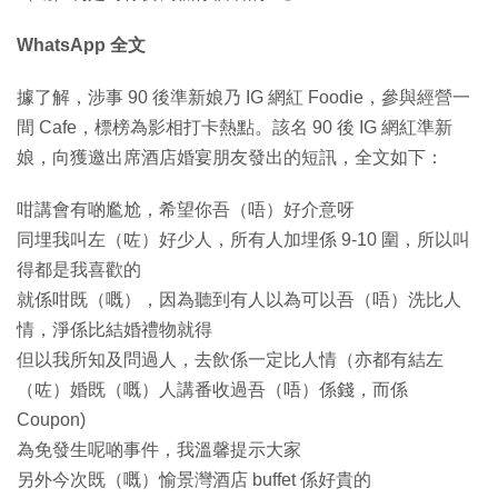
WhatsApp 全文
據了解，涉事 90 後準新娘乃 IG 網紅 Foodie，參與經營一
間 Cafe，標榜為影相打卡熱點。該名 90 後 IG 網紅準新
娘，向獲邀出席酒店婚宴朋友發出的短訊，全文如下：
咁講會有啲尷尬，希望你吾（唔）好介意呀
同埋我叫左（咗）好少人，所有人加埋係 9-10 圍，所以叫
得都是我喜歡的
就係咁既（嘅），因為聽到有人以為可以吾（唔）洗比人
情，淨係比結婚禮物就得
但以我所知及問過人，去飲係一定比人情（亦都有結左
（咗）婚既（嘅）人講番收過吾（唔）係錢，而係
Coupon)
為免發生呢啲事件，我溫馨提示大家
另外今次既（嘅）愉景灣酒店 buffet 係好貴的