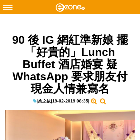
搜尋
90 後 IG 網紅準新娘 擺
Facebook
Instagram
「好貴的」Lunch
科技焦點
Buffet 酒店婚宴 疑
網絡生活
WhatsApp 要求朋友付
遊戲動漫
現金人情兼寫名
教學評測
EduTech
|
柔之拔
|
19-02-2019 08:35
|
IT Times
生成式AI與雲端應用
Enterprise Digital Transformation