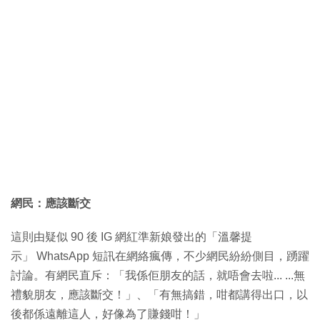
網民：應該斷交
這則由疑似 90 後 IG 網紅準新娘發出的「溫馨提
示」 WhatsApp 短訊在網絡瘋傳，不少網民紛紛側目，踴躍
討論。有網民直斥：「我係佢朋友的話，就唔會去啦... ...無
禮貌朋友，應該斷交！」、「有無搞錯，咁都講得出口，以
後都係遠離這人，好像為了賺錢咁！」