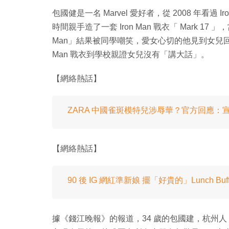
包國健是一名 Marvel 愛好者，從 2008 年看過 I
時間親手造了一套 Iron Man 戰衣「 Mark 1
Man」結果被同學嘲笑，愛女心切的他見到女兒回家悶
Man 戰衣到學校親證女兒沒有「講大話」。
【網絡熱話】
ZARA 中國雀斑模特兒涉辱華？官方回應：
【網絡熱話】
90 後 IG 網紅準新娘 擺「好貴的」Lunch B
據《錢江晚報》的報道，34 歲的包國建，杭州人，