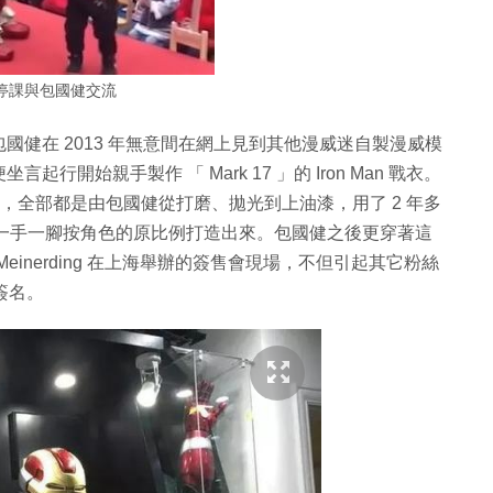
停課與包國健交流
健在 2013 年無意間在網上見到其他漫威迷自製漫威模
開始親手製作 「 Mark 17 」的 Iron Man 戰衣。
00 多個零件，全部都是由包國健從打磨、拋光到上油漆，用了 2 年多
 萬），一手一腳按角色的原比例打造出來。包國健之後更穿著這
Ryan Meinerding 在上海舉辦的簽售會現場，不但引起其它粉絲
筆簽名。