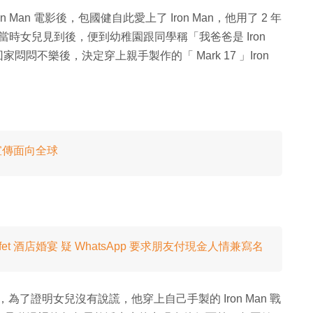
ron Man 電影後，包國健自此愛上了 Iron Man，他用了 2 年
7 」，當時女兒見到後，便到幼稚園跟同學稱「我爸爸是 Iron
悶不樂後，決定穿上親手製作的「 Mark 17 」Iron
宣傳面向全球
uffet 酒店婚宴 疑 WhatsApp 要求朋友付現金人情兼寫名
為了證明女兒沒有說謊，他穿上自己手製的 Iron Man 戰