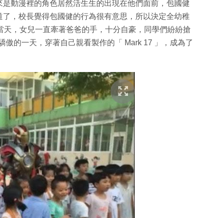
來是動漫裡的角色居然活生生的出現在他們面前，包國健
道了，校長覺得包國健的行為很有意思，所以決定全幼稚
」 。當天，女兒一直牽著爸爸的手，十分自豪，同學們紛紛搶
最驕傲的一天，穿著自己親看製作的「 Mark 17 」，成為了