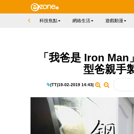
科技焦點
網絡生活
遊戲動漫
「我爸是 Iron M
型爸親手
|
TT
|
19-02-2019 14:43
|