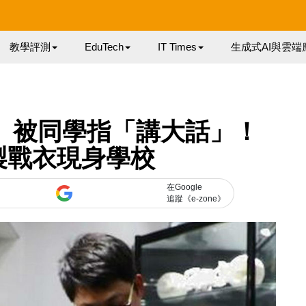
教學評測
EduTech
IT Times
生成式AI與雲端
an」被同學指「講大話」！
製戰衣現身學校
在Google
追蹤《e-zone》