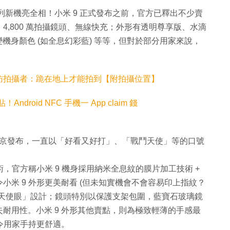
S10 系列新機亮全相！小米 9 正式發布之前，官方已釋出不少賣
 RAM、4,800 萬拍攝鏡頭、無線快充；外形有透明尊享版、水滴
及幻變機身顏色 (如全息幻彩藍) 等等，但對於部分用家來說，
訪拍攝者：跪在地上才能拍到【附拍攝位置】
droid NFC 手機一 App claim 錢
午二時於北京發布，一直以「好看又好打」、「戰鬥天使」等的口號
，官方稱小米 9 機身採用納米全息紋的膜片加工技術 +
米 9 外形更美耐看 (但未知實機會不會容易印上指紋？
「天使眼」設計；鏡頭特別以保護支架包圍，藍寶石玻璃鏡
耐用性。小米 9 外形其他賣點，則為極致輕薄的手感最
，令用家手持更舒適。