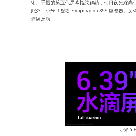
術。手機的第五代屏幕指紋解鎖，稱日夜光線高
此外，小米 9 配搭 Snapdragon 855 處理
遲緩反應。
小米 9 