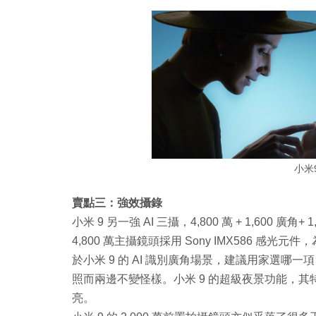
小米
賣點三：強效攝錄
小米 9 另一強 AI 三攝，4,800 萬 + 1,60
4,800 萬主攝鏡頭採用 Sony IMX586 感
於小米 9 的 AI 識別廣角場景，建議用家選哪
照而兩邊不變怪樣。小米 9 的超級夜景功能，
亮。