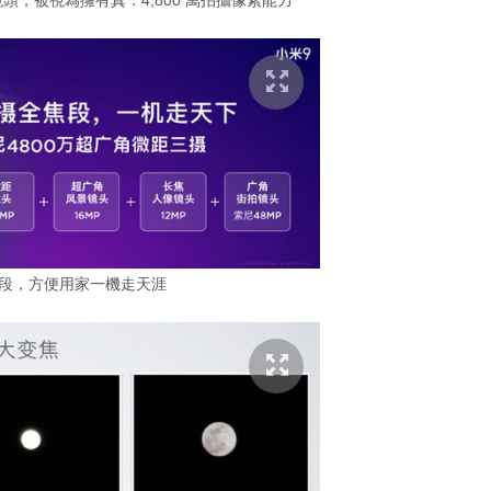
 主攝鏡頭，被視為擁有真．4,800 萬拍攝像素能力
焦段，方便用家一機走天涯