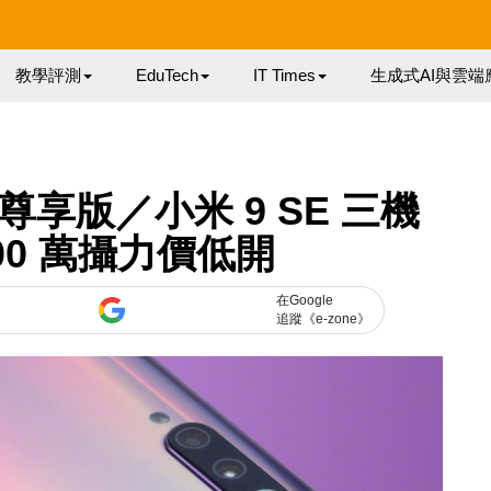
教學評測
EduTech
IT Times
生成式AI與雲端
明尊享版／小米 9 SE 三機
800 萬攝力價低開
在Google
追蹤《e-zone》