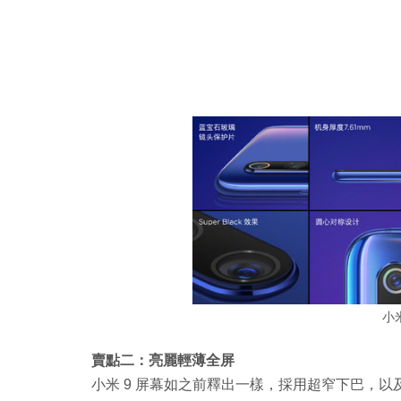
小
賣點二：亮麗輕薄全屏
小米 9 屏幕如之前釋出一樣，採用超窄下巴，以及 Sa