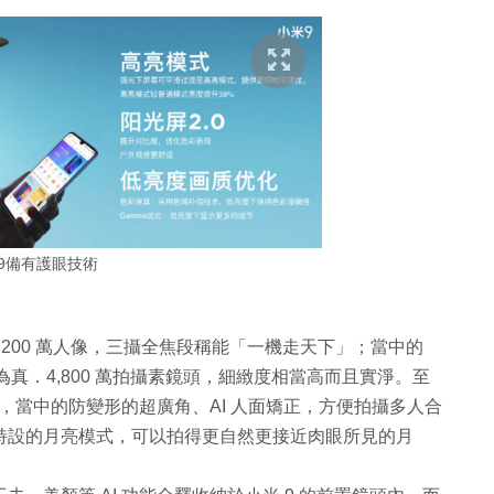
9備有護眼技術
0 廣角+ 1,200 萬人像，三攝全焦段稱能「一機走天下」；當中的
光元件，為真．4,800 萬拍攝素鏡頭，細緻度相當高而且實淨。至
一項，當中的防變形的超廣角、AI 人面矯正，方便拍攝多人合
其特設的月亮模式，可以拍得更自然更接近肉眼所見的月