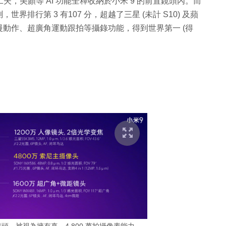
多工夫，美顏等 AI 功能全釋收納於小米 9 的前置鏡頭內。而
，世界排行第 3 有107 分，超越了三星 (未計 S10) 及蘋
fps 慢動作、超廣角運動跟拍等攝錄功能，得到世界第一 (得