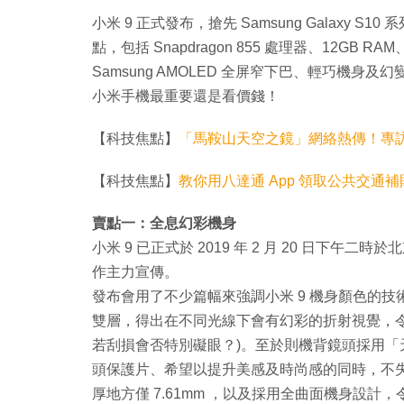
小米 9 正式發布，搶先 Samsung Galaxy 
點，包括 Snapdragon 855 處理器、12GB
Samsung AMOLED 全屏窄下巴、輕巧機身
小米手機最重要還是看價錢！
【科技焦點】
「馬鞍山天空之鏡」網絡熱傳！專
【科技焦點】
教你用八達通 App 領取公共交通補貼！An
賣點一：全息幻彩機身
小米 9 已正式於 2019 年 2 月 20 日下
作主力宣傳。
發布會用了不少篇幅來強調小米 9 機身顏色的技術
雙層，得出在不同光線下會有幻彩的折射視覺，令小
若刮損會否特別礙眼？)。至於則機背鏡頭採用
頭保護片、希望以提升美感及時尚感的同時，不失
厚地方僅 7.61mm ，以及採用全曲面機身設計