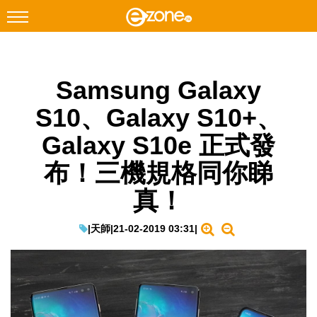
搜尋
Samsung Galaxy
Facebook
Instagram
S10、Galaxy S10+、
科技焦點
Galaxy S10e 正式發
網絡生活
布！三機規格同你睇
遊戲動漫
真！
教學評測
EduTech
|
天師
|
21-02-2019 03:31
|
IT Times
生成式AI與雲端應用
Enterprise Digital Transformation