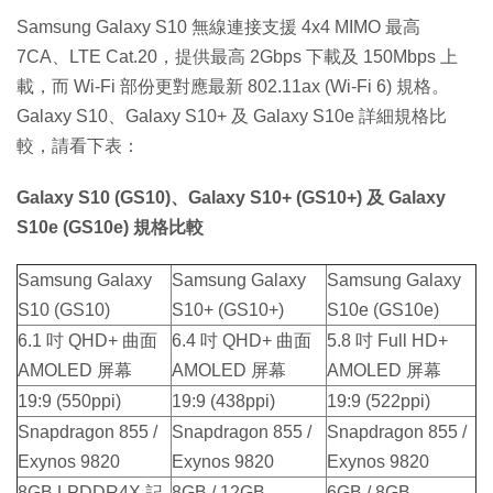
Samsung Galaxy S10 無線連接支援 4x4 MIMO 最高
7CA、LTE Cat.20，提供最高 2Gbps 下載及 150Mbps 上
載，而 Wi-Fi 部份更對應最新 802.11ax (Wi-Fi 6) 規格。
Galaxy S10、Galaxy S10+ 及 Galaxy S10e 詳細規格比
較，請看下表：
Galaxy S10 (GS10)、Galaxy S10+ (GS10+) 及 Galaxy
S10e (GS10e) 規格比較
Samsung Galaxy
Samsung Galaxy
Samsung Galaxy
S10 (GS10)
S10+ (GS10+)
S10e (GS10e)
6.1 吋 QHD+ 曲面
6.4 吋 QHD+ 曲面
5.8 吋 Full HD+
AMOLED 屏幕
AMOLED 屏幕
AMOLED 屏幕
19:9 (550ppi)
19:9 (438ppi)
19:9 (522ppi)
Snapdragon 855 /
Snapdragon 855 /
Snapdragon 855 /
Exynos 9820
Exynos 9820
Exynos 9820
8GB LPDDR4X 記
8GB / 12GB
6GB / 8GB