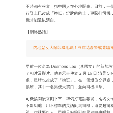
不時都有報道，指中國人在外地鬧事。日前，一位
行登上已改成「換班」燈牌的的士，更毆打司機
機才能還以清白。
【網絡熱話】
内地惡女大鬧菲國地鐵！豆腐花潑警或遭驅
早前一位名為 Desmond Lee（李國文）的新加坡司機，於 
了相片及影片。他表示事件於 2 月 16 日 清晨
處，燈牌也改成了「換班」。在一個燈位交界處
換班，其中一名男便大罵口，並向司機揮拳。
司機擋開後立刻下車，準備打電話報警，兩名女
不斷糾纏，用不標準的英語亂罵司機，還要趁司
視，作狀要打人，司機只好跑到交界處中央呼救