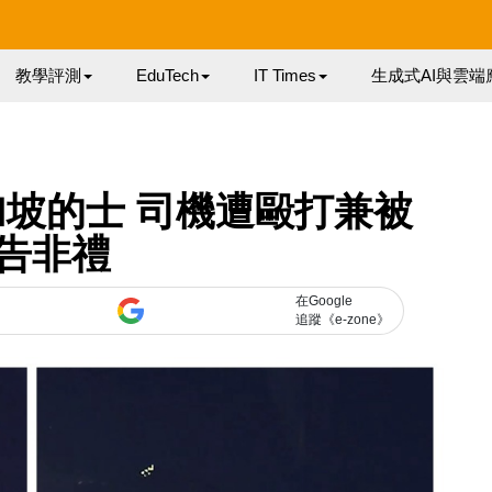
教學評測
EduTech
IT Times
生成式AI與雲端
坡的士 司機遭毆打兼被
告非禮
在Google
追蹤《e-zone》