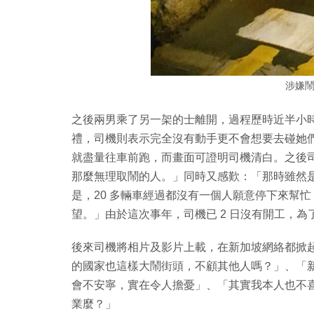
涉嫌
之後兩男乘了另一架的士離開，過程歷時近半小
禮，司機則表示完全沒有動手更不會想要去碰她
就盡量往車前跑，而畫面可證明司機清白。之後司
那麼無理取鬧的人。」同時又感歎：「那時雖然
是，20 多輛車經過都沒有一個人願意停下來幫
望。」由於這次事年，司機已 2 日沒有開工，
後來司機將相片及影片上載，在新加坡網絡都掀
的國家也這樣大鬧街頭，不顧其他人嗎？」、「
會不安寧，實在令人擔憂」、「其實我本人也不
業麼？」