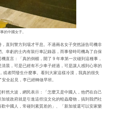
鬧事的中國女子。
時，直到警方到場才平息。不過兩名女子突然誣告司機非
們。幸虧的士內有裝行車記錄器，而事發時司機為了自保
機直言：「真的倒楣，開了 9 年車第一次碰到這種事，
是清晨，可是已經有不少車子經過，可是讓人感到心寒的
忙，或者問發生什麼事。看到大家這樣冷漠，我真的很失
為了安全起見，李已經轉做早班。
起軒然大波，網民表示：「怎麼又是中國人，他們在自己
新加坡政府就是引進這些沒文化的蝗蟲廢物，搞到我們社
喜歡中國人，常碰到素質差的」、「新加坡還可以安家樂