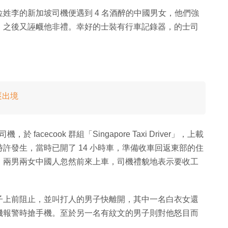
姓李的新加坡司機便遇到 4 名酒醉的中國男女，他們強
，之後又誣衊他非禮。幸好的士裝有行車記錄器，的士司
逐出境
facecook 群組「Singapore Taxi Driver」，上載
 5 時許發生，當時已開了 14 小時車，準備收車回返東部的住
，兩男兩女中國人忽然前來上車，司機禮貌地表示要收工
子上前阻止，並叫打人的男子快離開，其中一名白衣女還
機報警時搶手機。至於另一名有紋文的男子則對他怒目而
。