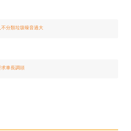
人不分類垃圾噪音過大
要求車長調頭