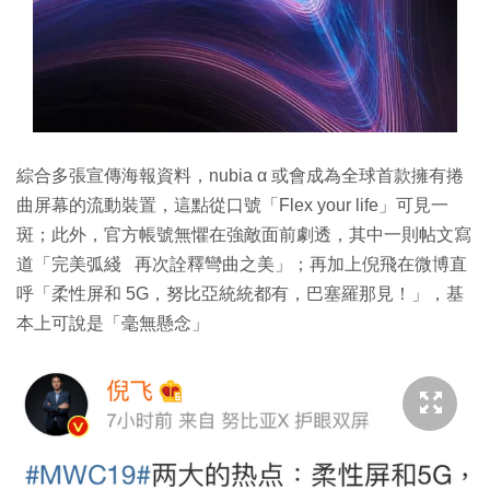
綜合多張宣傳海報資料，nubia α 或會成為全球首款擁有捲
曲屏幕的流動裝置，這點從口號「Flex your life」可見一
斑；此外，官方帳號無懼在強敵面前劇透，其中一則帖文寫
道「完美弧綫 再次詮釋彎曲之美」；再加上倪飛在微博直
呼「柔性屏和 5G，努比亞統統都有，巴塞羅那見！」，基
本上可說是「毫無懸念」