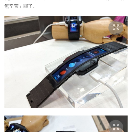
無辛苦」罷了。