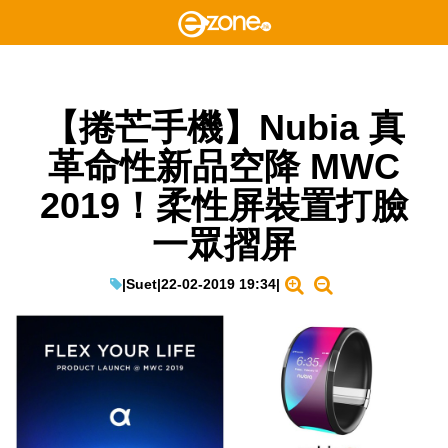
【捲芒手機】Nubia 真
革命性新品空降 MWC
2019！柔性屏裝置打臉
一眾摺屏
|
Suet
|
22-02-2019 19:34
|