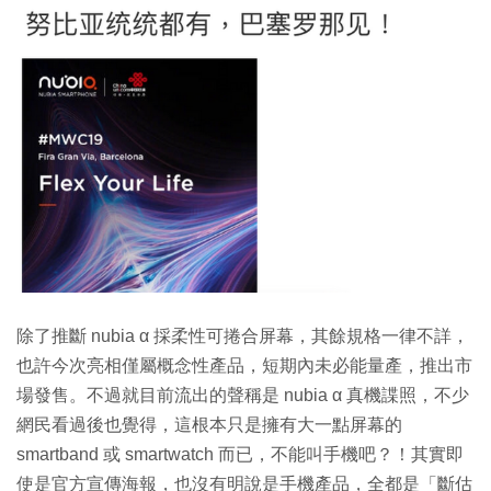
除了推斷 nubia α 採柔性可捲合屏幕，其餘規格一律不詳，
也許今次亮相僅屬概念性產品，短期內未必能量產，推出市
場發售。不過就目前流出的聲稱是 nubia α 真機諜照，不少
網民看過後也覺得，這根本只是擁有大一點屏幕的
smartband 或 smartwatch 而已，不能叫手機吧？！其實即
使是官方宣傳海報，也沒有明說是手機產品，全都是「斷估