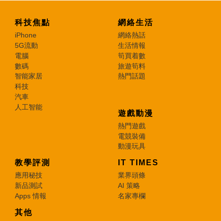
科技焦點
網絡生活
iPhone
網絡熱話
5G流動
生活情報
電腦
筍買着數
數碼
旅遊筍料
智能家居
熱門話題
科技
汽車
人工智能
遊戲動漫
熱門遊戲
電競裝備
動漫玩具
教學評測
IT TIMES
應用秘技
業界頭條
新品測試
AI 策略
Apps 情報
名家專欄
其他