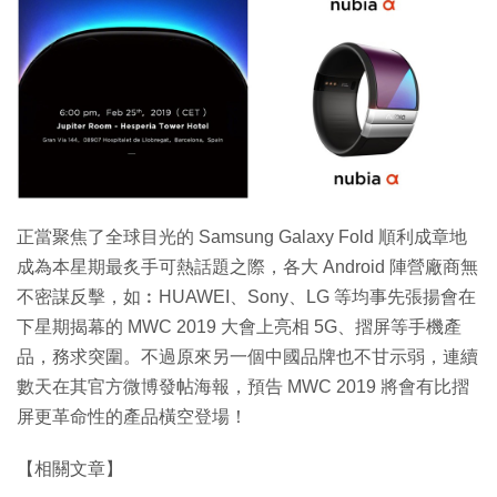
正當聚焦了全球目光的 Samsung Galaxy Fold 順利成章地
成為本星期最炙手可熱話題之際，各大 Android 陣營廠商無
不密謀反擊，如︰HUAWEI、Sony、LG 等均事先張揚會在
下星期揭幕的 MWC 2019 大會上亮相 5G、摺屏等手機產
品，務求突圍。不過原來另一個中國品牌也不甘示弱，連續
數天在其官方微博發帖海報，預告 MWC 2019 將會有比摺
屏更革命性的產品橫空登場！
【相關文章】