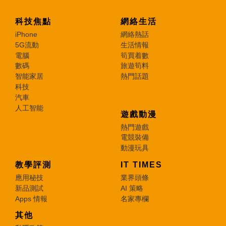
科技焦點
網絡生活
iPhone
網絡熱話
5G流動
生活情報
電腦
筍買着數
數碼
旅遊筍料
智能家居
熱門話題
科技
汽車
人工智能
遊戲動漫
熱門遊戲
電競裝備
動漫玩具
教學評測
IT TIMES
應用秘技
業界頭條
新品測試
AI 策略
Apps 情報
名家專欄
其他