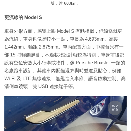
版，達 600km。
更流線的 Model S
車身外形方面，感覺上跟 Model S 有點相似，但線條就更
為流線，車身也像是較小一點，車長為 4,693mm、高度
1,442mm、軸距 2,875mm。車內配置方面，中控台只有一
部 15 吋輕觸屏幕，不過載物設計就較為特別，車身前後都
設有空位安放大小行李或物件，像 Porsche Boxster 一類的
名廠跑車設計。其他車內配備還算與時並進及貼心，例如
Wi-Fi 及 LTE 無線連接、無匙進入車廂、語音啟動控制、高
清倒車鏡頭、雙 USB 連接端子等。