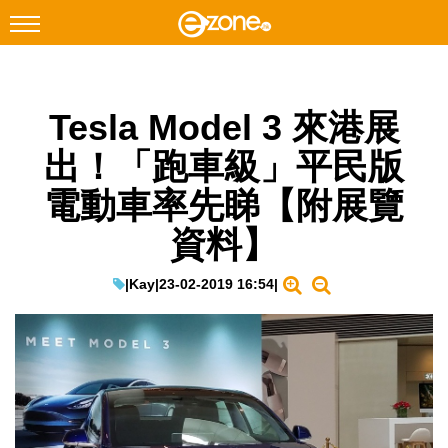
搜尋
Tesla Model 3 來港展
Facebook
Instagram
出！「跑車級」平民版
科技焦點
電動車率先睇【附展覽
網絡生活
資料】
遊戲動漫
教學評測
|
Kay
|
23-02-2019 16:54
|
EduTech
IT Times
生成式AI與雲端應用
Enterprise Digital Transformation