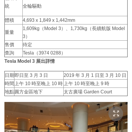
統
全輪驅動
體積
4,693 x 1,849 x 1,442mm
1,609kg（Model 3）、1,730kg（長續航版 Model
重量
3）
售價
待定
查詢
Tesla（3974 0288）
Tesla Model 3 展出詳情
日期
即日至 3 月 3 日
2019 年 3 月 1 日至 3 月 10 日
時間
上午 10 時至晚上 10 時
上午 10 時至晚上 9 時
地點
圓方金區地下
太古廣場 Garden Court