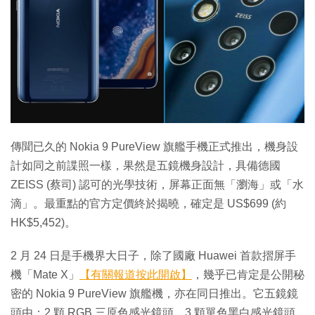
傳聞已久的 Nokia 9 PureView 旗艦手機正式推出，機身設
計如同之前諜照一樣，果然是五鏡機身設計，具備德國
ZEISS (蔡司) 認可的光學技術，屏幕正面無「瀏海」或「水
滴」。最重點的官方定價終於揭曉，確定是 US$699 (約
HK$5,452)。
2 月 24 日是手機界大日子，除了國廠 Huawei 首款摺屏手
機「Mate X」
【有關報道按此開啟】
，幾乎已肯定是公開秘
密的 Nokia 9 PureView 旗艦機，亦在同日推出。它五鏡鏡
頭由：2 顆 RGB 三原色感光鏡頭、3 顆單色黑白感光鏡頭