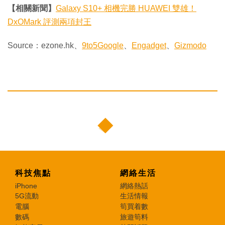
【相關新聞】
Galaxy S10+ 相機完勝 HUAWEI 雙雄！
DxOMark 評測兩項封王
Source：ezone.hk、
9to5Google
、
Engadget
、
Gizmodo
科技焦點
網絡生活
iPhone
網絡熱話
5G流動
生活情報
電腦
筍買着數
數碼
旅遊筍料