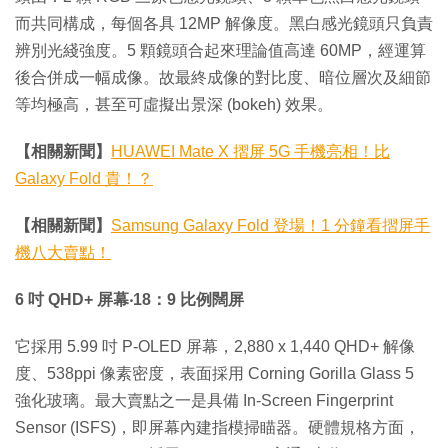
而共同構成，每個各具 12MP 解像度。黑白感光鏡頭只負責
辨別光綫強度。5 顆鏡頭合起來理論值高達 60MP，經運算
後合併成一幅成像。故最終成像的對比度、暗位層次及細節
等均極高，甚至可虛擬出景深 (bokeh) 效果。
【相關新聞】
HUAWEI Mate X 摺屏 5G 手機亮相！比
Galaxy Fold 貴！？
【相關新聞】
Samsung Galaxy Fold 登場！1 分鐘看摺屏手
機八大賣點！
6 吋 QHD+ 屏幕‧18：9 比例闊屏
它採用 5.99 吋 P-OLED 屏幕，2,880 x 1,440 QHD+ 解像
度、538ppi 像素密度，表面採用 Corning Gorilla Glass 5
強化玻璃。最大賣點之一是具備 In-Screen Fingerprint
Sensor (ISFS)，即屏幕內建指模掃瞄器。硬體規格方面，