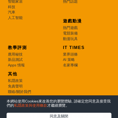
智能家居
熱門話題
科技
汽車
人工智能
遊戲動漫
熱門遊戲
電競裝備
動漫玩具
教學評測
IT TIMES
應用秘技
業界頭條
新品測試
AI 策略
Apps 情報
名家專欄
其他
私隱政策
免責聲明
聯絡/關於我們
本網站使用Cookies來改善您的瀏覽體驗, 請確定您同意及接受我
© 2026 e-zone. All Rights Reserved.
們的
私隱政策與使用條款
才繼續瀏覽。
在Google
同意及關閉
追蹤《e-zone》