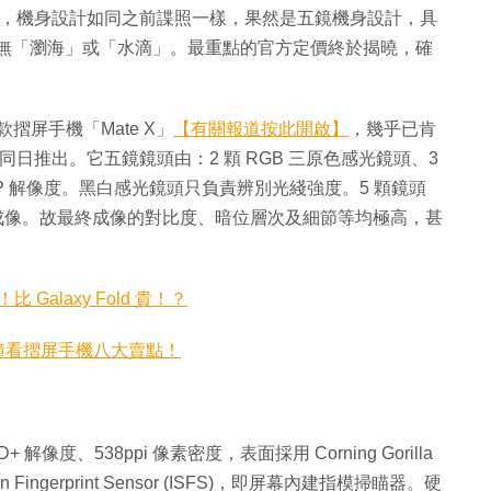
機正式推出，機身設計如同之前諜照一樣，果然是五鏡機身設計，具
幕正面無「瀏海」或「水滴」。最重點的官方定價終於揭曉，確
首款摺屏手機「Mate X」
【有關報道按此開啟】
，幾乎已肯
機，亦在同日推出。它五鏡鏡頭由：2 顆 RGB 三原色感光鏡頭、3
P 解像度。黑白感光鏡頭只負責辨別光綫強度。5 顆鏡頭
幅成像。故最終成像的對比度、暗位層次及細節等均極高，甚
！比 Galaxy Fold 貴！？
！1 分鐘看摺屏手機八大賣點！
QHD+ 解像度、538ppi 像素密度，表面採用 Corning Gorilla
 Fingerprint Sensor (ISFS)，即屏幕內建指模掃瞄器。硬