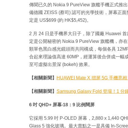
傳聞已久的 Nokia 9 PureView 旗艦手
備德國 ZEISS (蔡司) 認可的光學技術，屏
定是 US$699 (約 HK$5,452)。
2 月 24 日是手機界大日子，除了國廠 Huawei 
定是公開秘密的 Nokia 9 PureView 旗艦
顆單色黑白感光鏡頭而共同構成，每個各具 12M
合起來理論值高達 60MP，經運算後合併成一
至可虛擬出景深 (bokeh) 效果。
【相關新聞】
HUAWEI Mate X 摺屏 5G 手機亮相
【相關新聞】
Samsung Galaxy Fold 登場
6 吋 QHD+ 屏幕‧18：9 比例闊屏
它採用 5.99 吋 P-OLED 屏幕，2,880 x 1,440 
Glass 5 強化玻璃。最大賣點之一是具備 In-Screen