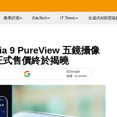
教學評測
EduTech
IT Times
生成式AI與雲端
a 9 PureView 五鏡攝像
正式售價終於揭曉
在Google
追蹤《e-zone》