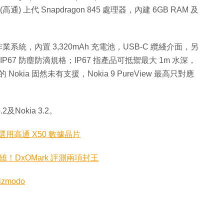
 (高通) 上代 Snapdragon 845 處理器，內建 6GB RAM 及
9》作業系統，內置 3,320mAh 充電池，USB-C 纜綫介面，另
IP67 防塵防滴規格；IP67 指產品可抵禦最大 1m 水深，
okia 固然未有支援，Nokia 9 PureView 最高只對應
.2及Nokia 3.2。
！選用高通 X50 數據晶片
I 雙雄！DxOMark 評測兩項封王
izmodo