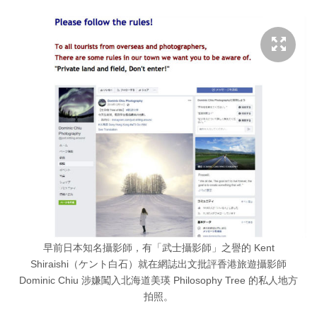
早前日本知名攝影師，有「武士攝影師」之譽的 Kent
Shiraishi（ケント白石）就在網誌出文批評香港旅遊攝影師
Dominic Chiu 涉嫌闖入北海道美瑛 Philosophy Tree 的私人地方
拍照。