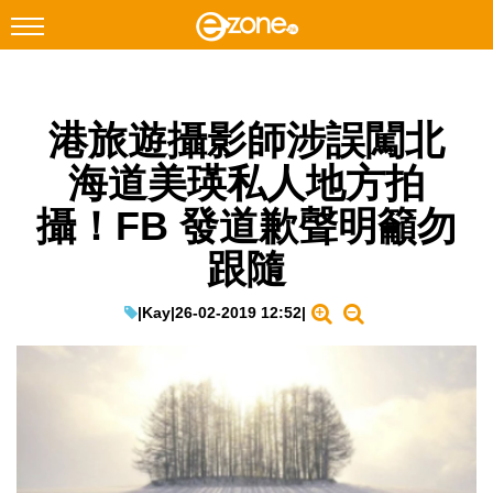
搜尋
港旅遊攝影師涉誤闖北
Facebook
Instagram
海道美瑛私人地方拍
科技焦點
攝！FB 發道歉聲明籲勿
網絡生活
跟隨
遊戲動漫
教學評測
|
Kay
|
26-02-2019 12:52
|
EduTech
IT Times
生成式AI與雲端應用
Enterprise Digital Transformation