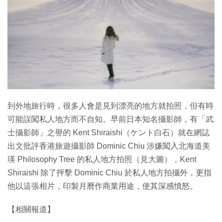
特集
到外地旅行時，很多人會是見到漂亮的地方就拍照，但有時
可能誤闖私人地方而不自知。早前日本知名攝影師，有「武
士攝影師」之譽的 Kent Shiraishi（ケント白石）就在網誌
出文批評香港旅遊攝影師 Dominic Chiu 涉嫌闖入北海道美
瑛 Philosophy Tree 的私人地方拍照（見大圖），Kent
Shiraishi 除了抨擊 Dominic Chiu 於私人地方拍攝外，更指
他以這張相片，印製月曆作商業用途，使其深感憤怒。
【相關報道】