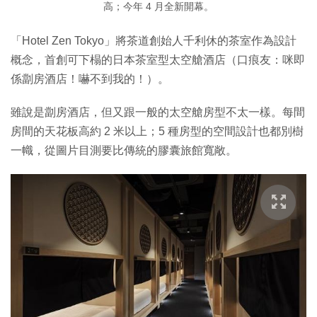
高；今年 4 月全新開幕。
「Hotel Zen Tokyo」將茶道創始人千利休的茶室作為設計
概念，首創可下榻的日本茶室型太空艙酒店（口痕友：咪即
係劏房酒店！嚇不到我的！）。
雖說是劏房酒店，但又跟一般的太空艙房型不太一樣。每間
房間的天花板高約 2 米以上；5 種房型的空間設計也都別樹
一幟，從圖片目測要比傳統的膠囊旅館寬敞。