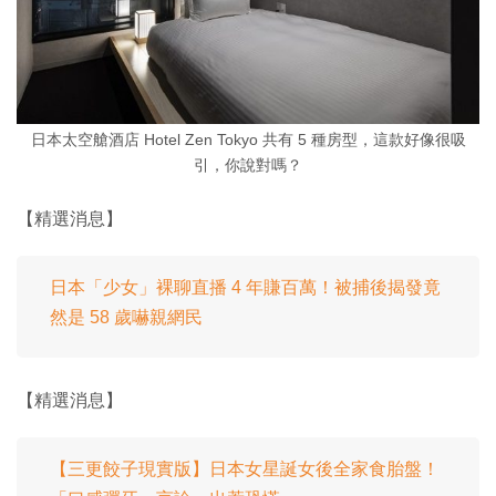
日本太空艙酒店 Hotel Zen Tokyo 共有 5 種房型，這款好像很吸
引，你說對嗎？
【精選消息】
日本「少女」裸聊直播 4 年賺百萬！被捕後揭發竟
然是 58 歲嚇親網民
【精選消息】
【三更餃子現實版】日本女星誕女後全家食胎盤！