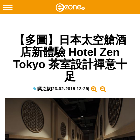
搜尋
【多圖】日本太空艙酒
Facebook
Instagram
店新體驗 Hotel Zen
科技焦點
Tokyo 茶室設計禪意十
網絡生活
足
遊戲動漫
教學評測
|
柔之拔
|
26-02-2019 13:29
|
EduTech
IT Times
生成式AI與雲端應用
Enterprise Digital Transformation