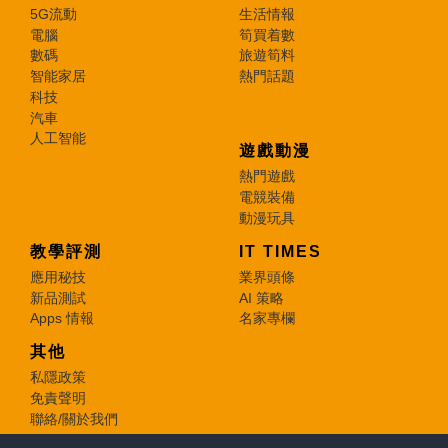
5G流動
生活情報
電腦
筍買着數
數碼
旅遊筍料
智能家居
熱門話題
科技
汽車
人工智能
遊戲動漫
熱門遊戲
電競裝備
動漫玩具
教學評測
IT TIMES
應用秘技
業界頭條
新品測試
AI 策略
Apps 情報
名家專欄
其他
私隱政策
免責聲明
聯絡/關於我們