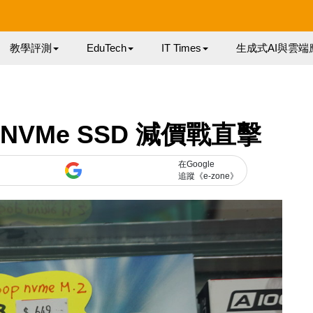
教學評測
EduTech
IT Times
生成式AI與雲端
！ NVMe SSD 減價戰直擊
在Google
追蹤《e-zone》