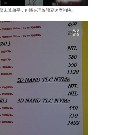
 220S 開價未算超平，但勝在理論讀寫速度夠快。