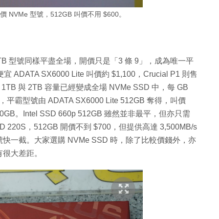
款平價 NVMe 型號，512GB 叫價不用 $600。
p 之 1TB 型號同樣平盡全場，開價只是「3 條 9」，成為唯一平
DATA SX6000 Lite 叫價約 $1,100，Crucial P1 則售
如今 1TB 與 2TB 容量已經變成全場 NVMe SSD 中，每 GB
平霸型號由 ADATA SX6000 Lite 512GB 奪得，叫價
500GB。Intel SSD 660p 512GB 雖然並非最平，但亦只需
SD 220S，512GB 開價不到 $700，但提供高達 3,500MB/s
型號快一截。大家選購 NVMe SSD 時，除了比較價錢外，亦
有很大差距。