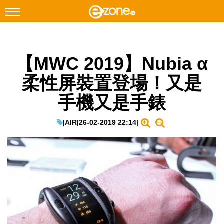
搜尋
【MWC 2019】Nubia α
Facebook
Instagram
柔性屏裝置登場！又是
科技焦點
手機又是手錶
網絡生活
遊戲動漫
|
AIR
|
26-02-2019 22:14
|
教學評測
EduTech
IT Times
生成式AI與雲端應用
Enterprise Digital Transformation