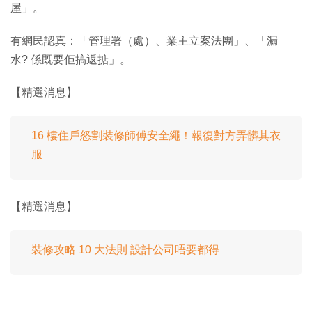
屋」。
有網民認真：「管理署（處）、業主立案法團」、「漏
水? 係既要佢搞返掂」。
【精選消息】
16 樓住戶怒割裝修師傅安全繩！報復對方弄髒其衣
服
【精選消息】
裝修攻略 10 大法則 設計公司唔要都得