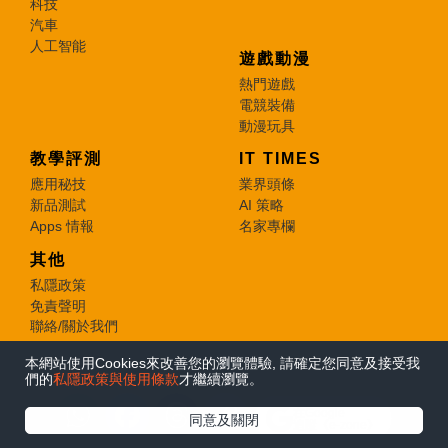
科技
汽車
人工智能
遊戲動漫
熱門遊戲
電競裝備
動漫玩具
教學評測
IT TIMES
應用秘技
業界頭條
新品測試
AI 策略
Apps 情報
名家專欄
其他
私隱政策
免責聲明
聯絡/關於我們
本網站使用Cookies來改善您的瀏覽體驗, 請確定您同意及接受我
© 2026 e-zone. All Rights Reserved.
們的
私隱政策與使用條款
才繼續瀏覽。
在Google
同意及關閉
追蹤《e-zone》