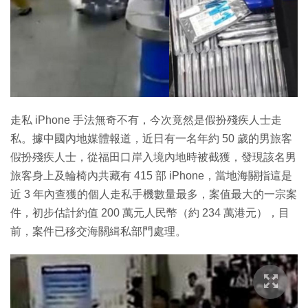
走私 iPhone 手法無奇不有，今次竟然是假扮殘疾人士走
私。據中國內地媒體報道，近日有一名年約 50 歲的男旅客
假扮殘疾人士，從福田口岸入境內地時被截獲，發現該名男
旅客身上及輪椅內共藏有 415 部 iPhone，當地海關指這是
近 3 年內查獲的個人走私手機數量最多，案值最大的一宗案
件，初步估計約值 200 萬元人民幣（約 234 萬港元），目
前，案件已移交海關緝私部門處理。