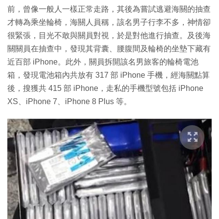
前，曾像一般人一樣正常走路，其後為嘗試逃避海關的抽查
才轉為乘坐輪椅，海關人員稱，該名男子行李不多，神情卻
很緊張，目光不敢與關員對視，於是對他進行抽查。及後海
關關員在抽查中，發現其背囊、腰腹間及輪椅的坐墊下藏有
近百部 iPhone。此外，關員拆開該名男旅客的輪椅電池
箱，發現電池箱內共放有 317 部 iPhone 手機，經海關點算
後，搜獲共 415 部 iPhone，走私的手機型號包括 iPhone
XS、iPhone 7、iPhone 8 Plus 等。