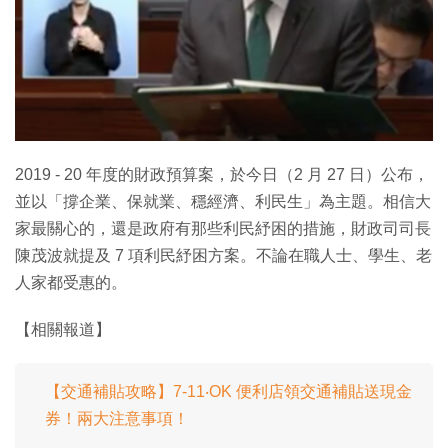
特集
2019 - 20 年度的財政預算案，於今日（2 月 27 日）公布，
並以「撐企業、保就業、穩經濟、利民生」為主題。相信大
家最關心的，還是政府有那些利民紓困的措施，財政司司長
陳茂波就提及 7 項利民紓困方案。不論在職人士、學生、老
人家都受惠的。
【相關報道】
【交通補貼攻略】7-11‧OK 便利店領交通補貼送現金
券！兩大注意事項！