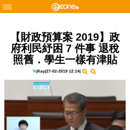
搜尋
【財政預算案 2019】政
Facebook
Instagram
府利民紓困 7 件事 退稅
科技焦點
照舊．學生一樣有津貼
網絡生活
遊戲動漫
|
Kay
|
27-02-2019 12:14
|
教學評測
EduTech
IT Times
生成式AI與雲端應用
Enterprise Digital Transformation