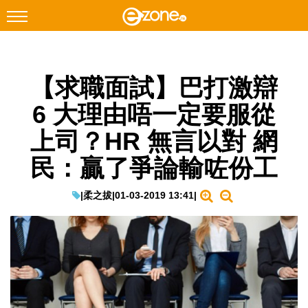
搜尋
【求職面試】巴打激辯
Facebook
Instagram
6 大理由唔一定要服從
科技焦點
上司？HR 無言以對 網
網絡生活
民：贏了爭論輸咗份工
遊戲動漫
教學評測
|
柔之拔
|
01-03-2019 13:41
|
EduTech
IT Times
生成式AI與雲端應用
Enterprise Digital Transformation