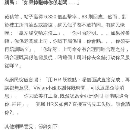
網民：「如果掉翻轉你係老闆……」
截稿前，帖子贏得 6,320 個點擊率，83 則回應。然而，對
於樓主所持論點或論據，網民似乎都不敢苟同。有網民慨
嘆：「贏左場交輸左份工」、「你可否説明。。。如果掉番
轉，你係老闆或上司，你嘅下屬係咁，你會點。。。你須要
再陪訓嗎？」、「你啱呀，上司命令有合理同唔合理之分，
唔合理既真係無需服從，唔通個上司叫你去金舖打劫你又服
從咩？」
有網民突破盲腸：「用 HR 既觀點：呢個面試直接完成，再
講都無意思。Vivian小姐多謝你既時間，可以返屋企等消
息」、「你去歐美打工囉, 既然認為全亞洲係咁 香港唔適合
你, 拜拜」、「完勝 HR又如何? 直接宣告見工失敗。誰會請
你?」。
其他網民意見，節錄如下：