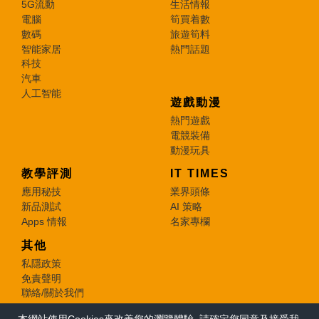
5G流動
生活情報
電腦
筍買着數
數碼
旅遊筍料
智能家居
熱門話題
科技
汽車
人工智能
遊戲動漫
熱門遊戲
電競裝備
動漫玩具
教學評測
IT TIMES
應用秘技
業界頭條
新品測試
AI 策略
Apps 情報
名家專欄
其他
私隱政策
免責聲明
聯絡/關於我們