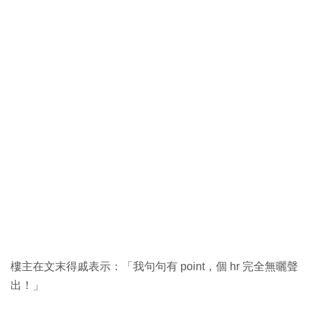
樓主在文末得戚表示：「我句句有 point，個 hr 完全無曬聲
出！」