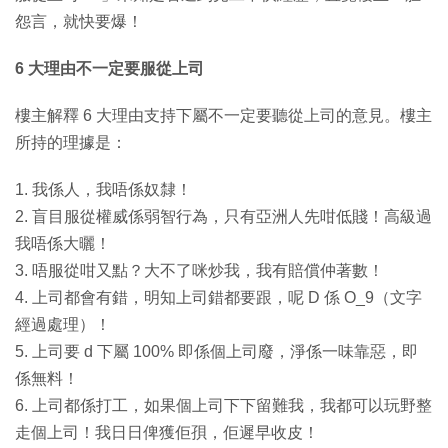
怨言，就快要爆！
6 大理由不一定要服從上司
樓主解釋 6 大理由支持下屬不一定要聽從上司的意見。樓主
所持的理據是：
1. 我係人，我唔係奴隸！
2. 盲目服從權威係弱智行為，只有亞洲人先咁低賤！高級過
我唔係大曬！
3. 唔服從咁又點？大不了咪炒我，我有賠償仲著數！
4. 上司都會有錯，明知上司錯都要跟，呢 D 係 O_9（文字
經過處理）！
5. 上司要 d 下屬 100% 即係個上司廢，淨係一味靠惡，即
係無料！
6. 上司都係打工，如果個上司下下留難我，我都可以玩野整
走個上司！我日日俾獲佢孭，佢遲早收皮！