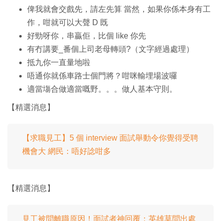
俾我就會交戲先，請左先算 當然，如果你係本身有工
作，咁就可以大聲 D 既
好勁呀你，串贏佢，比個 like 你先
有冇講要_番個上司老母轉頭?（文字經過處理）
抵九你一直量地啦
唔通你就係車路士個門將？咁咪輸埋場波囉
適當塲合做適當嘅野。。。做人基本守則。
【精選消息】
【求職見工】5 個 interview 面試舉動令你覺得受聘
機會大 網民：唔好諗咁多
【精選消息】
見工被問離職原因！面試者神回覆：英雄莫問出處