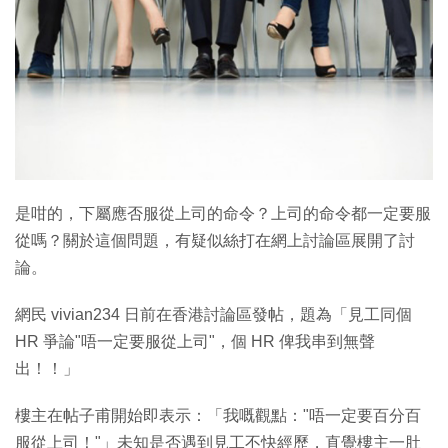
特集
是咁的，下屬應否服從上司的命令？上司的命令都一定要服
從嗎？關於這個問題，有疑似絲打在網上討論區展開了討
論。
網民 vivian234 日前在香港討論區發帖，題為「見工同個
HR 爭論"唔一定要服從上司"，個 HR 俾我串到無聲
出！！」
樓主在帖子甫開始即表示：「我嘅觀點："唔一定要百分百
服從上司！"」未知是否遇到見工不快經歷，直覺樓主一肚