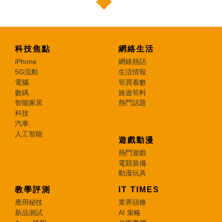
科技焦點
網絡生活
iPhone
網絡熱話
5G流動
生活情報
電腦
筍買着數
數碼
旅遊筍料
智能家居
熱門話題
科技
汽車
人工智能
遊戲動漫
熱門遊戲
電競裝備
動漫玩具
教學評測
IT TIMES
應用秘技
業界頭條
新品測試
AI 策略