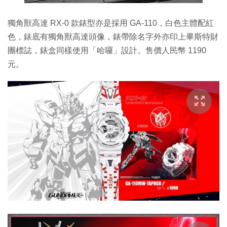
獨角獸高達 RX-0 款錶型亦是採用 GA-110，白色主體配紅
色，錶底有獨角獸高達頭像，錶帶除名字外亦印上畢斯特財
團標誌，錶盒同樣使用「哈囉」設計。售價人民幣 1190
元。