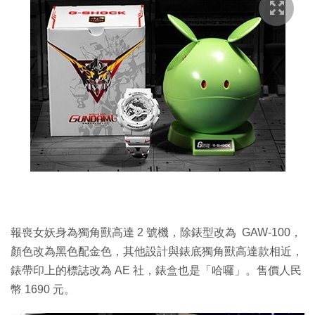
報喪女妖身為獨角獸高達 2 號機，除錶型改為 GAW-100，
顏色改為黑色配金色，其他設計與錶底獨角獸高達款相近，
錶帶印上的標誌改為 AE 社，錶盒也是「哈囉」。售價人民
幣 1690 元。