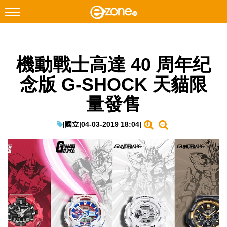
搜尋
機動戰士高達 40 周年纪
Facebook
Instagram
念版 G-SHOCK 天貓限
科技焦點
量發售
網絡生活
遊戲動漫
|
國立
|
04-03-2019 18:04
|
教學評測
EduTech
IT Times
生成式AI與雲端應用
Enterprise Digital Transformation