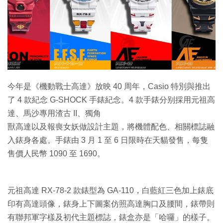
特集
今年是《機動戰士高達》放映 40 周年，Casio 特別與推出
了 4 款紀念 G-SHOCK 手錶紀念。4 款手錶分别採用元祖高
達、馬沙專用渣古 II、獨角
獸高達以及報喪女妖做設計主題，將機體配色、相關標誌融
入錶身各處。手錶由 3 月 1 至 6 日限時在天貓發售，每隻
售價人民幣 1090 至 1690。
元祖高達 RX-78-2 款錶型為 GA-110，白藍紅三色加上錶底
印有高達頭像，錶身上下圖案仿照高達胸口及腰間，錶帶則
有聯邦軍字樣及初代主題標誌，錶盒亦是「哈囉」的樣子。