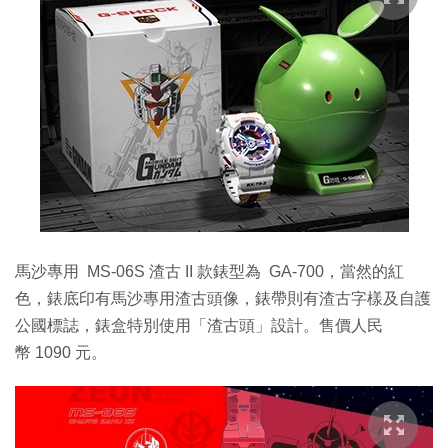
馬沙專用 MS-06S 渣古 II 款錶型為 GA-700，當然的紅
色，錶底印有馬沙專用渣古頭像，錶帶則有渣古字樣及自護
公國標誌，錶盒特別使用「渣古頭」設計。售價人民
幣 1090 元。