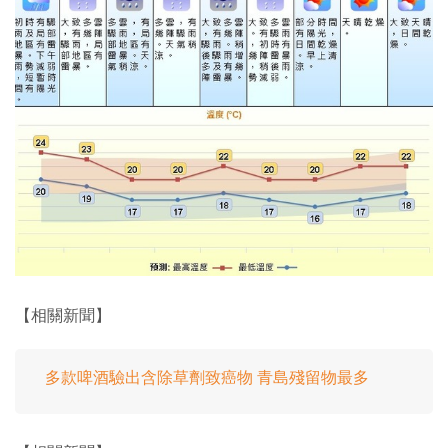
【相關新聞】
多款啤酒驗出含除草劑致癌物 青島殘留物最多