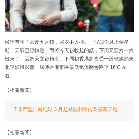
俗語有句「未食五月稯，寒衣不入櫳。」假如你見上個星
期，天氣已經轉熱，而將冷天衫收起的話，下周又要拎一拎
出來了。因為天文台預測，下周初香港將會受一股乾燥的東
北季候風影響，屆時香港市區最低氣溫將會跌至 16℃ 左
右。
【相關新聞】
7 米巨型自轉地球 3 月起登陸利東街及荃新天地
【相關新聞】