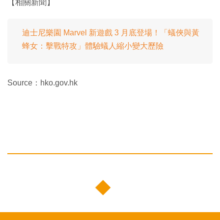
【相關新聞】
迪士尼樂園 Marvel 新遊戲 3 月底登場！「蟻俠與黃
蜂女：擊戰特攻」體驗蟻人縮小變大歷險
Source：hko.gov.hk