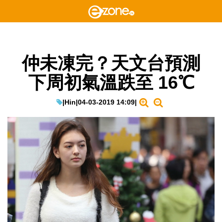
仲未凍完？天文台預測
下周初氣溫跌至 16℃
|
Hin
|
04-03-2019 14:09
|