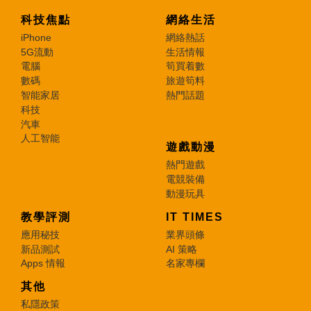
科技焦點
網絡生活
iPhone
網絡熱話
5G流動
生活情報
電腦
筍買着數
數碼
旅遊筍料
智能家居
熱門話題
科技
汽車
人工智能
遊戲動漫
熱門遊戲
電競裝備
動漫玩具
教學評測
IT TIMES
應用秘技
業界頭條
新品測試
AI 策略
Apps 情報
名家專欄
其他
私隱政策