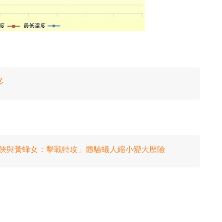
多
場！「蟻俠與黃蜂女：擊戰特攻」體驗蟻人縮小變大歷險