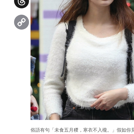
Threads
Copy
Link
俗語有句「未食五月稯，寒衣不入櫳。」假如你