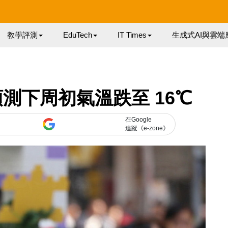
教學評測
EduTech
IT Times
生成式AI與雲端
測下周初氣溫跌至 16℃
在Google
追蹤《e-zone》