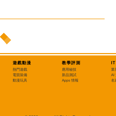
遊戲動漫
教學評測
I
熱門遊戲
應用秘技
業
電競裝備
新品測試
AI
動漫玩具
Apps 情報
名