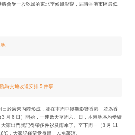
港將會受一股乾燥的東北季候風影響，屆時香港市區最低
天地
臨時交通改道安排 5 件事
在明日於廣東內陸形成，並在本周中後期影響香港，並為香
 月 6 日）開始，一連數天至周六、日，本港地區均受驟
℃，大家出門就記得帶多件衫及雨傘了。至下周一（3 月 11
16℃，大家記僅留意身體，以免著涼。