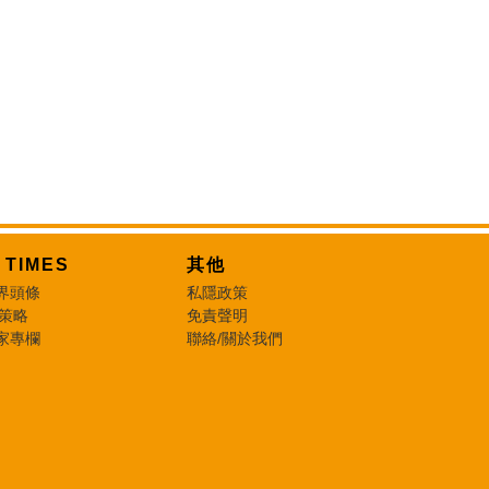
T TIMES
其他
界頭條
私隱政策
 策略
免責聲明
家專欄
聯絡/關於我們