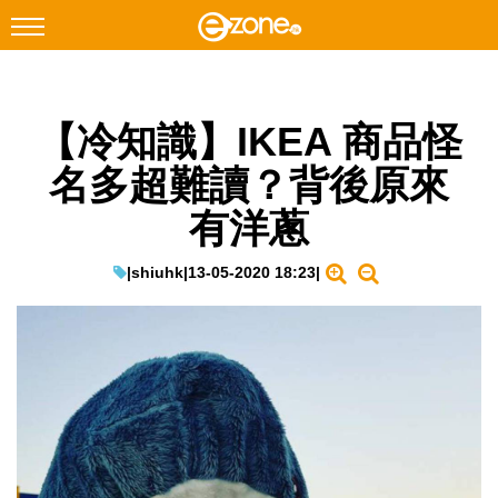
搜尋
【冷知識】IKEA 商品怪
Facebook
Instagram
名多超難讀？背後原來
科技焦點
有洋蔥
網絡生活
遊戲動漫
|
shiuhk
|
13-05-2020 18:23
|
教學評測
EduTech
IT Times
生成式AI與雲端應用
Enterprise Digital Transformation