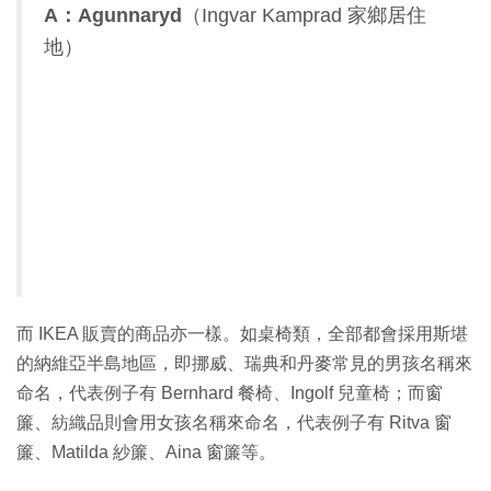
A：Agunnaryd
（Ingvar Kamprad 家鄉居住
地）
而 IKEA 販賣的商品亦一樣。如桌椅類，全部都會採用斯堪
的納維亞半島地區，即挪威、瑞典和丹麥常見的男孩名稱來
命名，代表例子有 Bernhard 餐椅、Ingolf 兒童椅；而窗
簾、紡織品則會用女孩名稱來命名，代表例子有 Ritva 窗
簾、Matilda 紗簾、Aina 窗簾等。