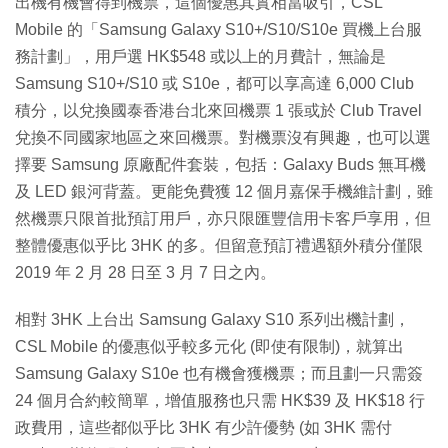
出機有機會得到機票，這個優惠其實相當吸引，CSL
Mobile 的「Samsung Galaxy S10+/S10/S10e 買機上台服
務計劃」，用戶選 HK$548 或以上的月費計，無論是
Samsung S10+/S10 或 S10e，都可以享高達 6,000 Club
積分，以兌換國泰香港台北來回機票 1 張或於 Club Travel
兌換不同國家地區之來回機票。對機票沒有興趣，也可以選
擇要 Samsung 原廠配件套裝，包括：Galaxy Buds 無耳機
及 LED 銀河背蓋。更能免費獲 12 個月嘉保手機維計劃，雖
然機票只限首批預訂用戶，亦只限匯豐信用卡客戶享用，但
整體優惠似乎比 3HK 的多。但留意預訂禮遇額外積分僅限
2019 年 2 月 28 日至 3 月 7 日之內。
相對 3HK 上台出 Samsung Galaxy S10 系列出機計劃，
CSL Mobile 的優惠似乎較多元化 (即使有限制)，就算出
Samsung Galaxy S10e 也有機會獲機票；而且劃一只需簽
24 個月合約較簡單，增值服務也只需 HK$39 及 HK$18 行
政費用，這些都似乎比 3HK 有少許優勢 (如 3HK 需付