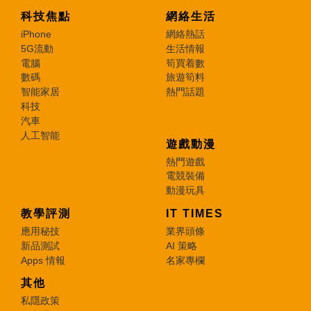
科技焦點
網絡生活
iPhone
網絡熱話
5G流動
生活情報
電腦
筍買着數
數碼
旅遊筍料
智能家居
熱門話題
科技
汽車
人工智能
遊戲動漫
熱門遊戲
電競裝備
動漫玩具
教學評測
IT TIMES
應用秘技
業界頭條
新品測試
AI 策略
Apps 情報
名家專欄
其他
私隱政策