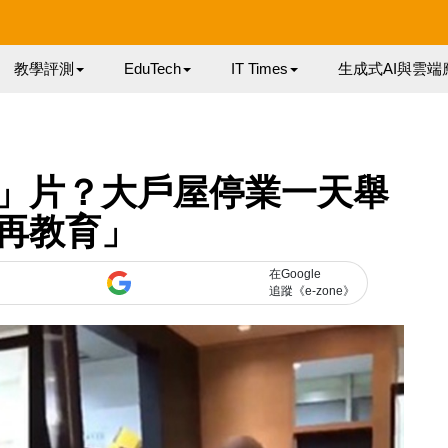
教學評測
EduTech
IT Times
生成式AI與雲端
」片？大戶屋停業一天舉
再教育」
在Google
追蹤《e-zone》