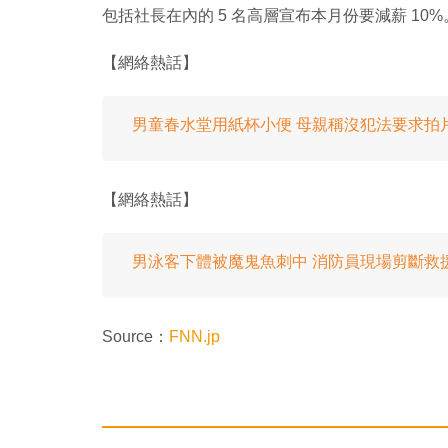
包括社長在內的 5 名高層宣布本月份要減薪 10%
【網絡熱話】
男童春水堂用紙杯小便 母親稱沒犯法要求拍
【網絡熱話】
男泳客下體被魔鬼魚刺中 消防員現場剪斷救
Source：
FNN.jp