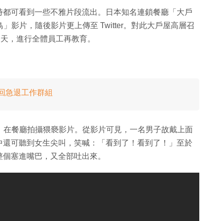
時都可看到一些不雅片段流出。日本知名連鎖餐廳「大戶
」影片，隨後影片更上傳至 Twitter。對此大戶屋高層召
業一天，進行全體員工再教育。
撤回急退工作群組
生，在餐廳拍攝猥褻影片。從影片可見，一名男子故戴上面
中還可聽到女生尖叫，笑喊：「看到了！看到了！」至於
整個塞進嘴巴，又全部吐出來。