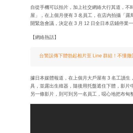
自從手機可以拍片，加上社交網絡大行其道，不
屋」，在上個月便有 3 名員工，在店內拍攝「露鳥
開緊急會議，決定在 3 月 12 日全日本店鋪停
【網絡熱話】
台警誤傳下體勃起相片至 Line 群組！不懂
據日本媒體報道，在上個月大戶屋有 3 名工讀
具，並露出生殖器，隨後用托盤遮住下體，影片
另一條影片，則可到另一名員工，噁心地把布甸