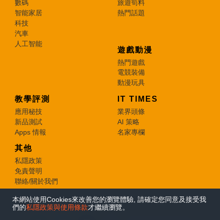
數碼
旅遊筍料
智能家居
熱門話題
科技
汽車
人工智能
遊戲動漫
熱門遊戲
電競裝備
動漫玩具
教學評測
IT TIMES
應用秘技
業界頭條
新品測試
AI 策略
Apps 情報
名家專欄
其他
私隱政策
免責聲明
聯絡/關於我們
本網站使用Cookies來改善您的瀏覽體驗, 請確定您同意及接受我
© 2026 e-zone. All Rights Reserved.
們的
私隱政策與使用條款
才繼續瀏覽。