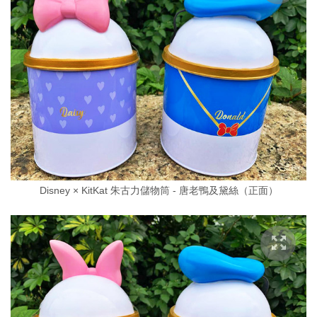
Disney × KitKat 朱古力儲物筒 - 唐老鴨及黛絲（正面）