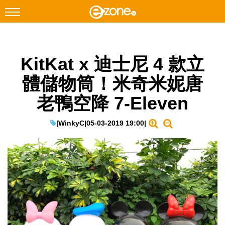
搜尋
KitKat x 迪士尼 4 款立
Facebook
Instagram
體儲物筒！米奇米妮唐
科技焦點
老鴨空降 7-Eleven
網絡生活
遊戲動漫
|
WinkyC
|
05-03-2019 19:00
|
教學評測
EduTech
IT Times
生成式AI與雲端應用
Enterprise Digital Transformation