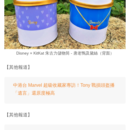
Disney × KitKat 朱古力儲物筒 - 唐老鴨及黛絲（背面）
【其他報道】
中港台 Marvel 超級收藏家專訪！Tony 戰損頭盔播
「遺言」還原度極高
【其他報道】