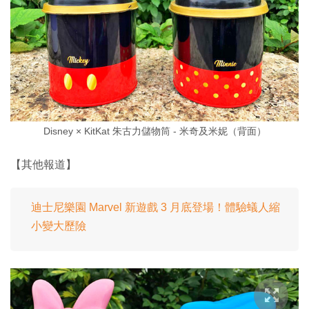
Disney × KitKat 朱古力儲物筒 - 米奇及米妮（背面）
【其他報道】
迪士尼樂園 Marvel 新遊戲 3 月底登場！體驗蟻人縮
小變大歷險