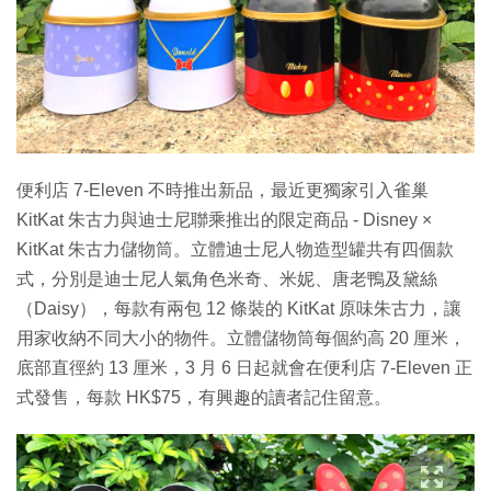
特集
便利店 7-Eleven 不時推出新品，最近更獨家引入雀巢
KitKat 朱古力與迪士尼聯乘推出的限定商品 - Disney ×
KitKat 朱古力儲物筒。立體迪士尼人物造型罐共有四個款
式，分別是迪士尼人氣角色米奇、米妮、唐老鴨及黛絲
（Daisy），每款有兩包 12 條裝的 KitKat 原味朱古力，讓
用家收納不同大小的物件。立體儲物筒每個約高 20 厘米，
底部直徑約 13 厘米，3 月 6 日起就會在便利店 7-Eleven 正
式發售，每款 HK$75，有興趣的讀者記住留意。