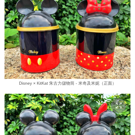
Disney × KitKat 朱古力儲物筒 - 米奇及米妮（正面）