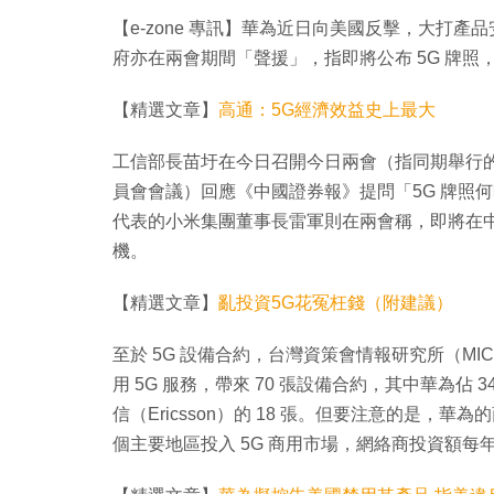
【e-zone 專訊】華為近日向美國反擊，大打產
府亦在兩會期間「聲援」，指即將公布 5G 牌
【精選文章】
高通：5G經濟效益史上最大
工信部長苗圩在今日召開今日兩會（指同期舉行
員會會議）回應《中國證券報》提問「5G 牌照
代表的小米集團董事長雷軍則在兩會稱，即將在中國
機。
【精選文章】
亂投資5G花冤枉錢（附建議）
至於 5G 設備合約，台灣資策會情報研究所（MI
用 5G 服務，帶來 70 張設備合約，其中華為佔 3
信（Ericsson）的 18 張。但要注意的是，華為
個主要地區投入 5G 商用市場，網絡商投資額每年達 