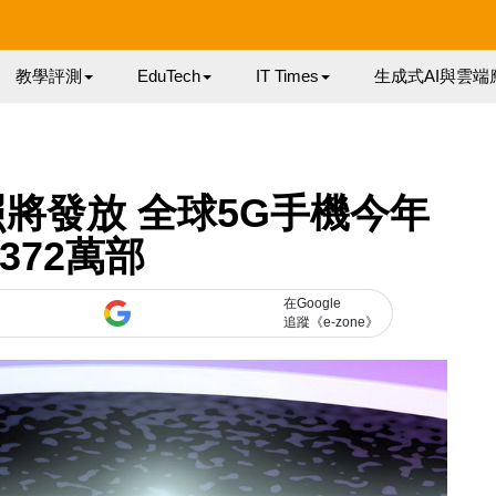
教學評測
EduTech
IT Times
生成式AI與雲端
將發放 全球5G手機今年
372萬部
在Google
追蹤《e-zone》