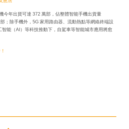
反憲法
 手機今年出貨可達 372 萬部，佔整體智能手機出貨量
1.2 億部；除手機外，5G 家用路由器、流動熱點等網絡終端設
工智能（AI）等科技推動下，自駕車等智能城市應用將愈
倍！