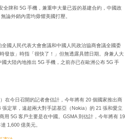
品安全牌和 5G 手機，兼重申大量已簽的基建合約，中國政
照，無論外銷內需均毋懼美國打壓。
的全國人民代表大會會議和中國人民政治協商會議全國委
何時發放」時指「很快了！」但無透露具體日期。身兼人大
大陸內地推出 5G 手機，之前亦已在歐洲公布 5G 手
C）在今日召開的記者會估計，今年將有 20 個國家推出商
4 張定單，遠超兩大對手諾基亞（Nokia）的 21 張和愛立
的商用 5G 客戶主要是在中國。GSMA 則估計，今年將有 19
1,600 億美元。