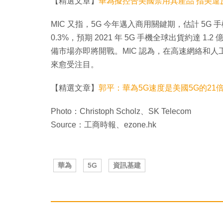
【精選文章】
華為擬控告美國禁用其產品 指美違
MIC 又指，5G 今年邁入商用關鍵期，估計 5G
0.3%，預期 2021 年 5G 手機全球出貨約達 
備市場亦即將開戰。MIC 認為，在高速網絡和人
來愈受注目。
【精選文章】
郭平：華為5G速度是美國5G的21
Photo：Christoph Scholz、SK Telecom
Source：工商時報、ezone.hk
華為
5G
資訊基建